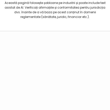
Această pagină folosește șabloane pe industrii și poate include text
asistat de AI. Verificați afirmațiile și conformitatea pentru jurisdicția
dvs. înainte de a vă baza pe acest conținut în domenii
reglementate (sănătate, juridic, financiar etc.).
Agentul AI Kubeey
Funcții