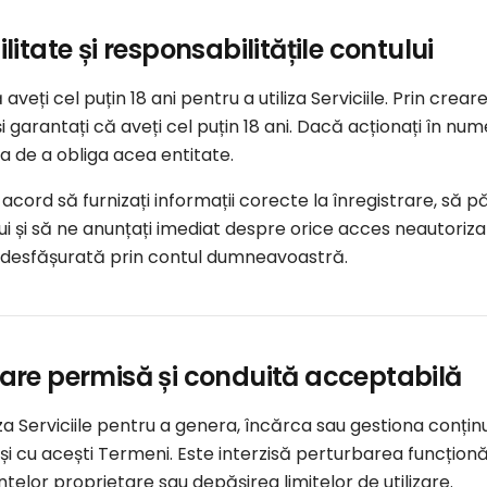
ibilitate și responsabilitățile contului
aveți cel puțin 18 ani pentru a utiliza Serviciile. Prin creare
și garantați că aveți cel puțin 18 ani. Dacă acționați în nu
a de a obliga acea entitate.
 acord să furnizați informații corecte la înregistrare, să p
ui și să ne anunțați imediat despre orice acces neautoriz
e desfășurată prin contul dumneavoastră.
lizare permisă și conduită acceptabilă
liza Serviciile pentru a genera, încărca sau gestiona conțin
 și cu acești Termeni. Este interzisă perturbarea funcționăr
lor proprietare sau depășirea limitelor de utilizare.