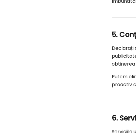
îmbunătăți
5. Conț
Declarați 
publicitat
obținerea 
Putem elim
proactiv c
6. Serv
Serviciile