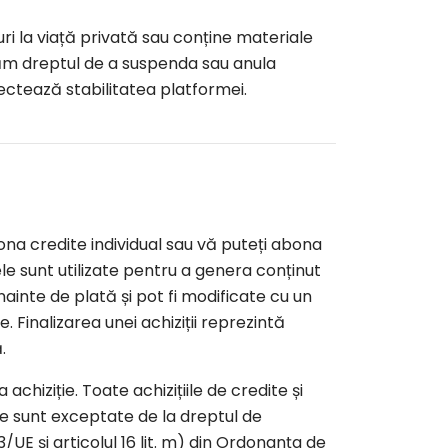
ri la viață privată sau conține materiale
ervăm dreptul de a suspenda sau anula
tează stabilitatea platformei.
iona credite individual sau vă puteți abona
le sunt utilizate pentru a genera conținut
nainte de plată și pot fi modificate cu un
 Finalizarea unei achiziții reprezintă
.
chiziție. Toate achizițiile de credite și
le sunt exceptate de la dreptul de
/UE și articolul 16 lit. m) din Ordonanța de