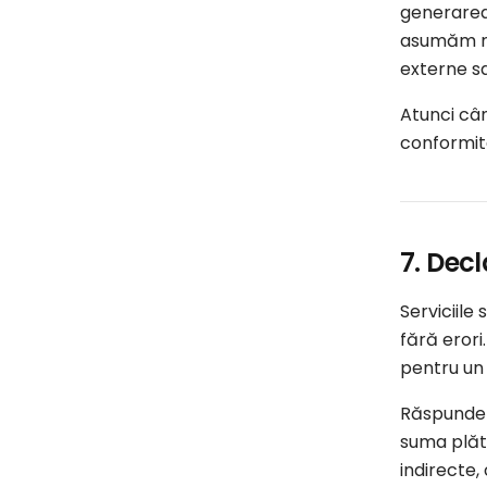
generarea 
asumăm răs
externe sa
Atunci câ
conformit
7. Decl
Serviciile
fără erori
pentru un 
Răspunder
suma plăti
indirecte,