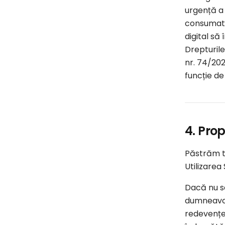
urgență a
consumator
digital să
Drepturile
nr. 74/20
funcție de
4. Prop
Păstrăm to
Utilizarea
Dacă nu se
dumneavoas
redevențe,