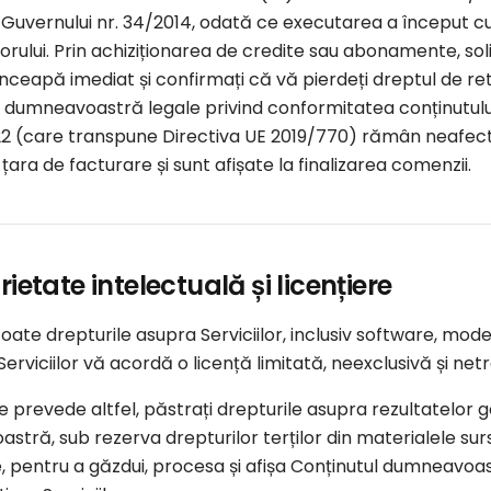
 Guvernului nr. 34/2014, odată ce executarea a început c
ului. Prin achiziționarea de credite sau abonamente, soli
 înceapă imediat și confirmați că vă pierdeți dreptul de 
 dumneavoastră legale privind conformitatea conținutului di
22 (care transpune Directiva UE 2019/770) rămân neafecta
 țara de facturare și sunt afișate la finalizarea comenzii.
rietate intelectuală și licențiere
ate drepturile asupra Serviciilor, inclusiv software, mode
 Serviciilor vă acordă o licență limitată, neexclusivă și ne
 prevede altfel, păstrați drepturile asupra rezultatelor 
tră, sub rezerva drepturilor terților din materialele sur
 pentru a găzdui, procesa și afișa Conținutul dumneavoast