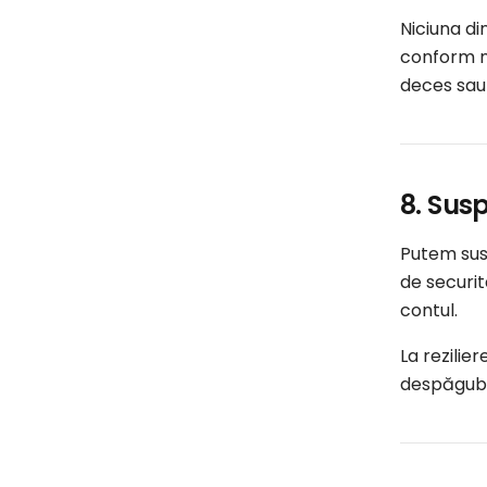
Niciuna di
conform no
deces sau
8. Susp
Putem susp
de securit
contul.
La rezilie
despăgubir