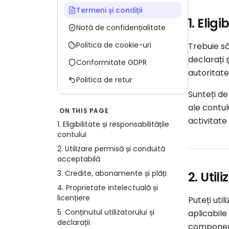
Termeni și condiții
1. Elig
Notă de confidențialitate
Politica de cookie-uri
Trebuie să 
declarați 
Conformitate GDPR
autoritate
Politica de retur
Sunteți de
ale contul
ON THIS PAGE
activitat
1. Eligibilitate și responsabilitățile
contului
2. Utilizare permisă și conduită
acceptabilă
3. Credite, abonamente și plăți
2. Uti
4. Proprietate intelectuală și
licențiere
Puteți uti
5. Conținutul utilizatorului și
aplicabile
declarații
componente