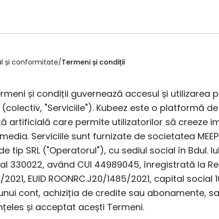
l și conformitate
/
Termeni și condiții
rmeni și condiții guvernează accesul și utilizarea p
(colectiv, "Serviciile"). Kubeez este o platformă 
ță artificială care permite utilizatorilor să creeze im
 media. Serviciile sunt furnizate de societatea ME
tip SRL ("Operatorul"), cu sediul social în Bdul. Iuliu 
al 330022, având CUI 44989045, înregistrată la Reg
2021, EUID ROONRC.J20/1485/2021, capital social 10
nui cont, achiziția de credite sau abonamente, sau 
, înțeles și acceptat acești Termeni.