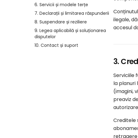
6. Servicii și modele terțe
Conținutul
7. Declarații și limitarea răspunderii
ilegale, d
8. Suspendare și reziliere
accesul d
9. Legea aplicabilă și soluționarea
disputelor
10. Contact și suport
3. Cre
Serviciile
la planuri
(imagini, 
preaviz de
autorizare
Creditele 
abonamente
retragere 