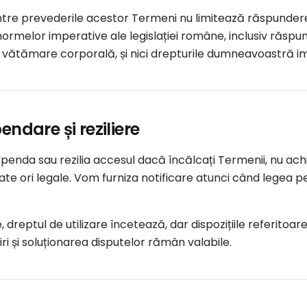
ntre prevederile acestor Termeni nu limitează răspundere
rmelor imperative ale legislației române, inclusiv răspun
 vătămare corporală, și nici drepturile dumneavoastră im
endare și reziliere
enda sau rezilia accesul dacă încălcați Termenii, nu achit
ate ori legale. Vom furniza notificare atunci când legea pe
re, dreptul de utilizare încetează, dar dispozițiile referito
i și soluționarea disputelor rămân valabile.