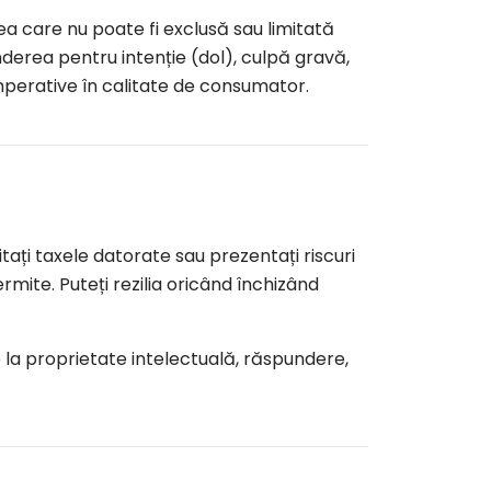
a care nu poate fi exclusă sau limitată
derea pentru intenție (dol), culpă gravă,
perative în calitate de consumator.
ați taxele datorate sau prezentați riscuri
rmite. Puteți rezilia oricând închizând
are la proprietate intelectuală, răspundere,