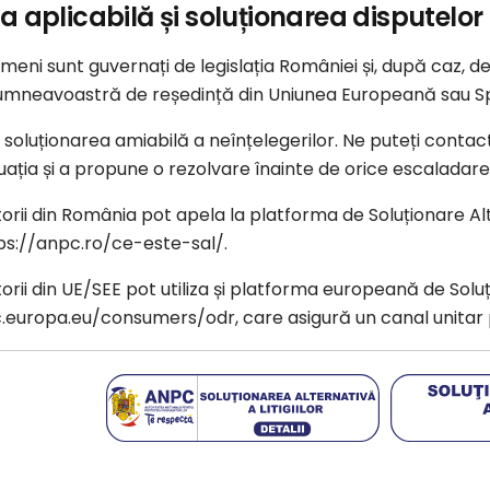
a aplicabilă și soluționarea disputelor
meni sunt guvernați de legislația României și, după caz, d
dumneavoastră de reședință din Uniunea Europeană sau S
soluționarea amiabilă a neînțelegerilor. Ne puteți contac
tuația și a propune o rezolvare înainte de orice escaladar
ii din România pot apela la platforma de Soluționare Alte
ps://anpc.ro/ce-este-sal/.
ii din UE/SEE pot utiliza și platforma europeană de Soluțio
.europa.eu/consumers/odr, care asigură un canal unitar p