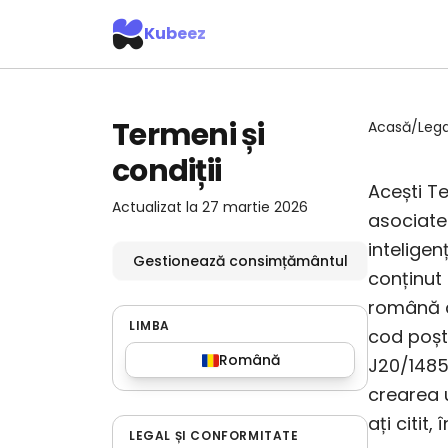
Kubeez
Termeni și
Acasă
/
Lega
condiții
Acești Te
Actualizat la 27 martie 2026
asociate 
inteligen
Gestionează consimțământul
conținut
română de 
LIMBA
cod poșt
Română
J20/1485/
crearea u
ați citit
LEGAL ȘI CONFORMITATE