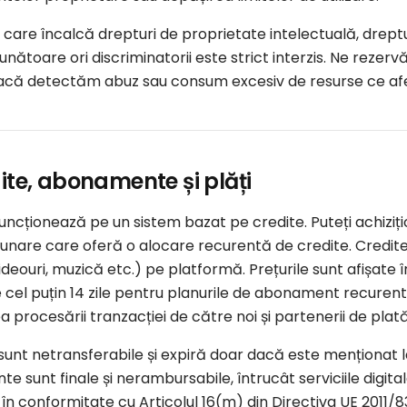
 care încalcă drepturi de proprietate intelectuală, dreptu
ăunătoare ori discriminatorii este strict interzis. Ne rez
acă detectăm abuz sau consum excesiv de resurse ce afec
dite, abonamente și plăți
 funcționează pe un sistem bazat pe credite. Puteți achiziț
 lunare care oferă o alocare recurentă de credite. Credite
videouri, muzică etc.) pe platformă. Prețurile sunt afișate î
 cel puțin 14 zile pentru planurile de abonament recurente.
a procesării tranzacției de către noi și partenerii de plată
sunt netransferabile și expiră doar dacă este menționat la a
 sunt finale și nerambursabile, întrucât serviciile digita
în conformitate cu Articolul 16(m) din Directiva UE 2011/83