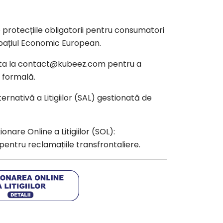
e protecțiile obligatorii pentru consumatori
pațiul Economic European.
ta la
contact@kubeez.com
pentru a
e formală.
rnativă a Litigiilor (SAL) gestionată de
nare Online a Litigiilor (SOL):
entru reclamațiile transfrontaliere.