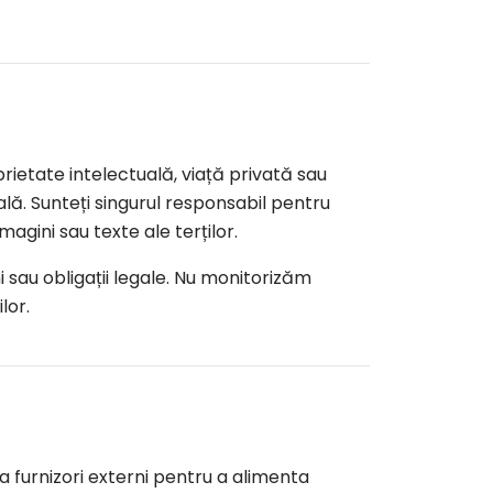
ietate intelectuală, viață privată sau
lă. Sunteți singurul responsabil pentru
magini sau texte ale terților.
sau obligații legale. Nu monitorizăm
lor.
 la furnizori externi pentru a alimenta