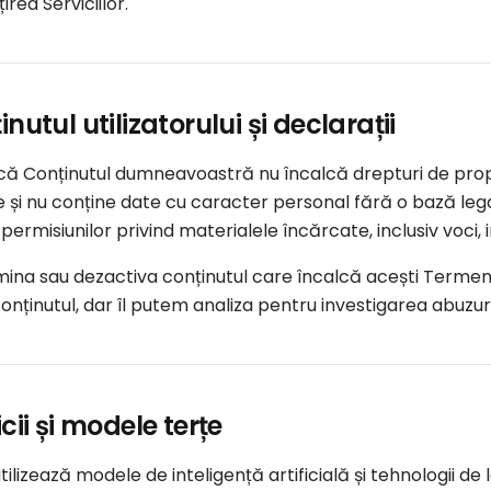
rea Serviciilor.
inutul utilizatorului și declarații
că Conținutul dumneavoastră nu încalcă drepturi de propr
e și nu conține date cu caracter personal fără o bază lega
permisiunilor privind materialele încărcate, inclusiv voci, i
ina sau dezactiva conținutul care încalcă acești Termeni 
onținutul, dar îl putem analiza pentru investigarea abuzuri
icii și modele terțe
 utilizează modele de inteligență artificială și tehnologii de