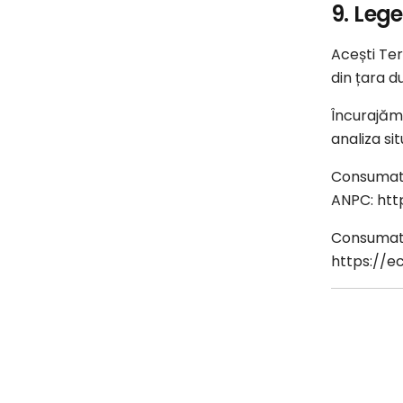
9. Lege
Acești Ter
din țara 
Încurajăm 
analiza si
Consumator
ANPC: htt
Consumator
https://ec