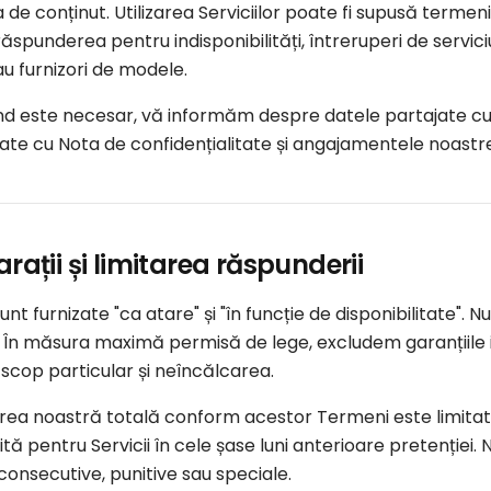
de conținut. Utilizarea Serviciilor poate fi supusă termenilor
punderea pentru indisponibilități, întreruperi de servic
u furnizori de modele.
nd este necesar, vă informăm despre datele partajate cu
ate cu Nota de confidențialitate și angajamentele noast
arații și limitarea răspunderii
 sunt furnizate "ca atare" și "în funcție de disponibilitate
. În măsura maximă permisă de lege, excludem garanțiile im
scop particular și neîncălcarea.
ea noastră totală conform acestor Termeni este limitată
tă pentru Servicii în cele șase luni anterioare pretenției
 consecutive, punitive sau speciale.