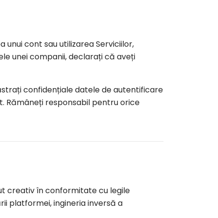
a unui cont sau utilizarea Serviciilor,
mele unei companii, declarați că aveți
ăstrați confidențiale datele de autentificare
at. Rămâneți responsabil pentru orice
ut creativ în conformitate cu legile
ii platformei, ingineria inversă a