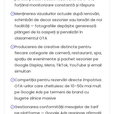
forțând monitorizare constantă și răspuns
Menținerea vizualurilor actuale după renovări,
schimbări de decor sezonier sau lansări de noi
facilități — fotografiile depășite generează
plângeri de la oaspeți și penalizări în
clasamentul OTA
Producerea de creative distincte pentru
fiecare categorie de cameră, restaurant, spa,
spațiu de evenimente și pachet sezonier pe
Google Display, Meta, TikTok, YouTube și email
simultan
Competiția pentru rezervări directe împotriva
OTA-urilor care cheltuiesc de 10–50x mai mult
pe Google Ads pe termeni de brand cu
bugete zilnice masive
Gestionarea conformității mesajelor de tarif
pe platforme — Google Ads respinge afirmații