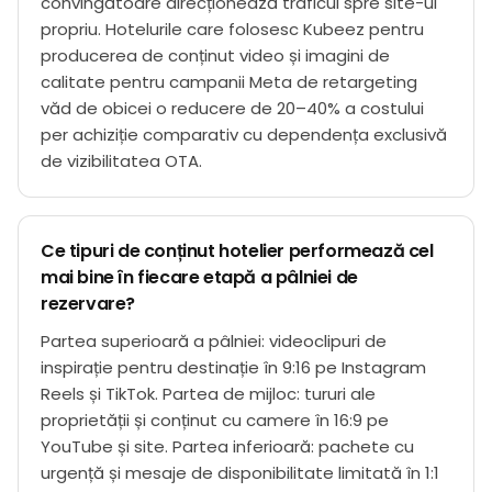
convingătoare direcționează traficul spre site-ul
propriu. Hotelurile care folosesc Kubeez pentru
producerea de conținut video și imagini de
calitate pentru campanii Meta de retargeting
văd de obicei o reducere de 20–40% a costului
per achiziție comparativ cu dependența exclusivă
de vizibilitatea OTA.
Ce tipuri de conținut hotelier performează cel
mai bine în fiecare etapă a pâlniei de
rezervare?
Partea superioară a pâlniei: videoclipuri de
inspirație pentru destinație în 9:16 pe Instagram
Reels și TikTok. Partea de mijloc: tururi ale
proprietății și conținut cu camere în 16:9 pe
YouTube și site. Partea inferioară: pachete cu
urgență și mesaje de disponibilitate limitată în 1:1