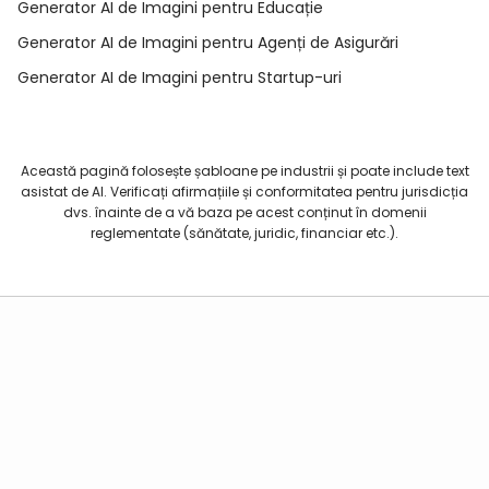
Generator AI de Imagini pentru Educație
Generator AI de Imagini pentru Agenți de Asigurări
Generator AI de Imagini pentru Startup-uri
Această pagină folosește șabloane pe industrii și poate include text
asistat de AI. Verificați afirmațiile și conformitatea pentru jurisdicția
dvs. înainte de a vă baza pe acest conținut în domenii
reglementate (sănătate, juridic, financiar etc.).