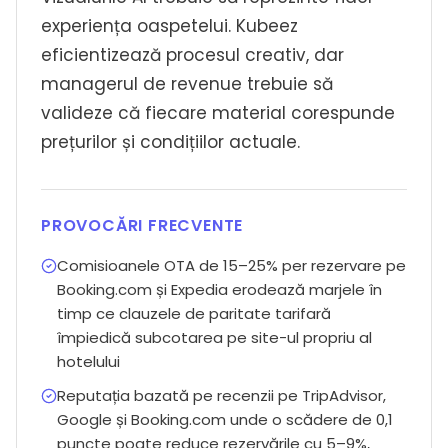
experiența oaspetelui. Kubeez
eficientizează procesul creativ, dar
managerul de revenue trebuie să
valideze că fiecare material corespunde
prețurilor și condițiilor actuale.
PROVOCĂRI FRECVENTE
Comisioanele OTA de 15–25% per rezervare pe
Booking.com și Expedia erodează marjele în
timp ce clauzele de paritate tarifară
împiedică subcotarea pe site-ul propriu al
hotelului
Reputația bazată pe recenzii pe TripAdvisor,
Google și Booking.com unde o scădere de 0,1
puncte poate reduce rezervările cu 5–9%,