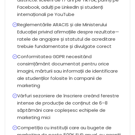
Facebook, adulți pe LinkedIn și studenți
internaționali pe YouTube
Reglementările ARACIS și ale Ministerului
Educației privind afirmațiile despre rezultate—
ratele de angajare și statutul de acreditare
trebuie fundamentate și divulgate corect
Conformitatea GDPR necesitând
consimțământ documentat pentru orice
imagini, mărturii sau informații de identificare
ale studenților folosite în campanii de
marketing
Vârfuri sezoniere de înscriere creând ferestre
intense de producție de conținut de 6–8
săptămâni care copleșesc echipele de
marketing mici
Competiția cu instituții care au bugete de
marketing de peste 500K EUR anual, cu agenții