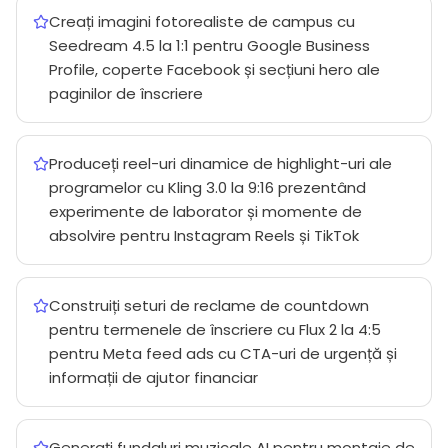
Creați imagini fotorealiste de campus cu
Seedream 4.5 la 1:1 pentru Google Business
Profile, coperte Facebook și secțiuni hero ale
paginilor de înscriere
Produceți reel-uri dinamice de highlight-uri ale
programelor cu Kling 3.0 la 9:16 prezentând
experimente de laborator și momente de
absolvire pentru Instagram Reels și TikTok
Construiți seturi de reclame de countdown
pentru termenele de înscriere cu Flux 2 la 4:5
pentru Meta feed ads cu CTA-uri de urgență și
informații de ajutor financiar
Generați fundaluri muzicale AI pentru montaje de