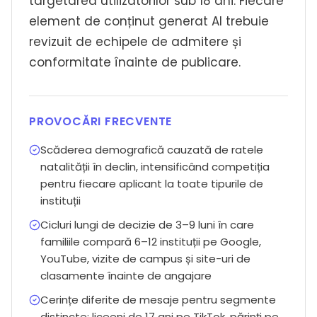
targetarea utilizatorilor sub 18 ani. Fiecare
element de conținut generat AI trebuie
revizuit de echipele de admitere și
conformitate înainte de publicare.
PROVOCĂRI FRECVENTE
Scăderea demografică cauzată de ratele
natalității în declin, intensificând competiția
pentru fiecare aplicant la toate tipurile de
instituții
Cicluri lungi de decizie de 3–9 luni în care
familiile compară 6–12 instituții pe Google,
YouTube, vizite de campus și site-uri de
clasamente înainte de angajare
Cerințe diferite de mesaje pentru segmente
distincte: liceeni de 17 ani pe TikTok, părinți pe