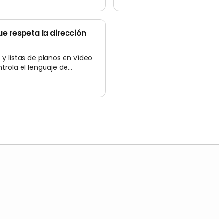
infinitos.
ue respeta la dirección
y listas de planos en vídeo
trola el lenguaje de
la duración mientras iteras.
Generar con Nano
Vídeo
Banana 2