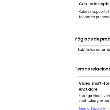
Can I add captio
Kubeez supports h
for batch process
Páginas de pro
Subtítulos automá
Temas relacion
Vídeo short-for
encuadre
Entrega vídeo vert
subtítulos y expo
formato, afinadas 
Media Studio