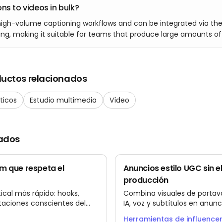
ns to videos in bulk?
igh-volume captioning workflows and can be integrated via the
ing, making it suitable for teams that produce large amounts of
ductos relacionados
ticos
Estudio multimedia
Vídeo
ados
m que respeta el
Anuncios estilo UGC sin e
producción
ical más rápido: hooks,
Combina visuales de porta
rtaciones conscientes del
IA, voz y subtítulos en anunc
para TikTok, Reels y Shorts.
mantiene el testing fresco s
Herramientas de influencer