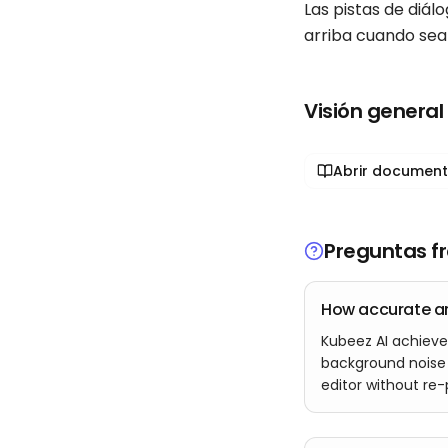
Las pistas de diál
arriba cuando sea 
Visión genera
Abrir document
Preguntas f
How accurate a
Kubeez AI achieve
background noise 
editor without re-