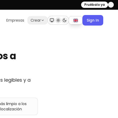
Pruébalo ya
Empresas
Crear
Sign In
os a
s legibles y a
s limpio a los
localización