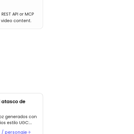
 REST API or MCP
 video content.
l atasco de
voz generados con
ios estilo UGC:
in días de rodaje
 / personaje