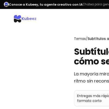
Conoce a Kubeey, tu agente creativo con IA
Chatea para gene
Kubeez
Temas
/
Subtítulos
Subtítu
cómo se
La mayoría mira 
ritmo sin recons
Entregas más rápid
formato corto