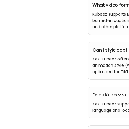
What video form
Kubeez supports M
burned-in caption
and other platfor
Can I style capt
Yes. Kubeez offers 
animation style (
optimized for Tik
Does Kubeez sup
Yes. Kubeez suppo
language and loca