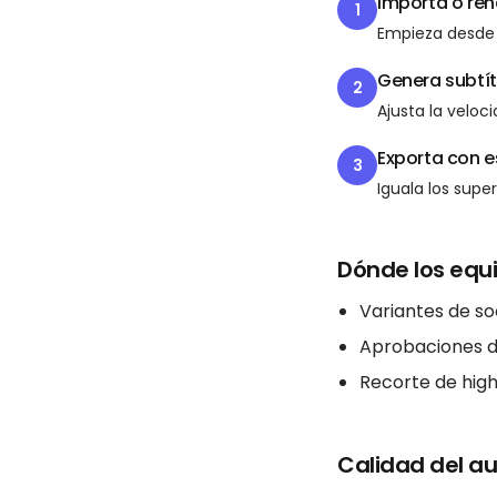
Importa o ren
1
Empieza desde 
Genera subtít
2
Ajusta la veloci
Exporta con e
3
Iguala los sup
Dónde los equ
Variantes de so
Aprobaciones d
Recorte de high
Calidad del au