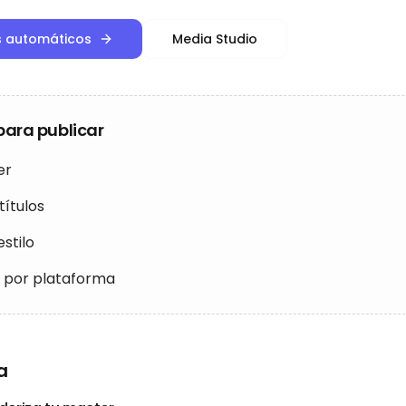
os automáticos
Media Studio
para publicar
er
títulos
estilo
 por plataforma
a