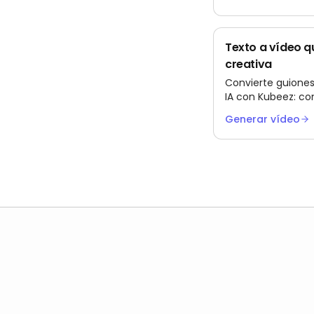
Texto a vídeo q
creativa
Convierte guiones 
IA con Kubeez: con
cámara, el tono y 
Generar vídeo
Agente de IA Kubeey