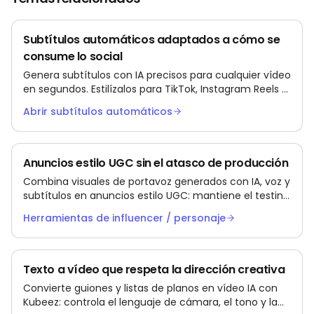
Subtítulos automáticos adaptados a cómo se
consume lo social
Genera subtítulos con IA precisos para cualquier vídeo
en segundos. Estilízalos para TikTok, Instagram Reels y
YouTube Shorts. Exporta como MP4 incrustado o
Abrir subtítulos automáticos
archivos SRT/VTT.
Anuncios estilo UGC sin el atasco de producción
Combina visuales de portavoz generados con IA, voz y
subtítulos en anuncios estilo UGC: mantiene el testing
fresco sin días de rodaje infinitos.
Herramientas de influencer / personaje
Texto a vídeo que respeta la dirección creativa
Convierte guiones y listas de planos en vídeo IA con
Kubeez: controla el lenguaje de cámara, el tono y la