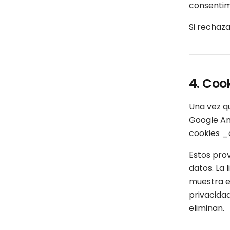
consentimi
Si rechaza
4. Coo
Una vez q
Google Ana
cookies _c
Estos pro
datos. La 
muestra en
privacidad
eliminan.