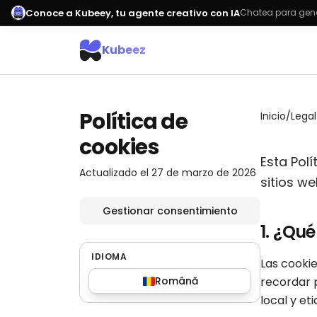
Conoce a Kubeey, tu agente creativo con IA
Chatea para gene
Kubeez
Política de
Inicio
/
Lega
cookies
Esta Pol
Actualizado el 27 de marzo de 2026
sitios we
Gestionar consentimiento
1. ¿Qué
IDIOMA
Las cookie
Română
recordar 
local y et