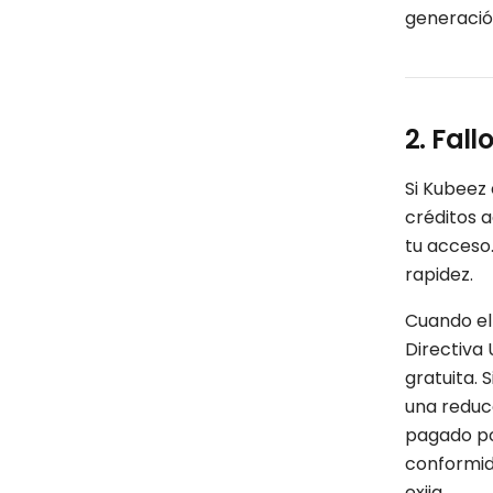
generació
2. Fall
Si Kubeez 
créditos a
tu acceso
rapidez.
Cuando el 
Directiva
gratuita. 
una reduc
pagado por
conformida
exija.