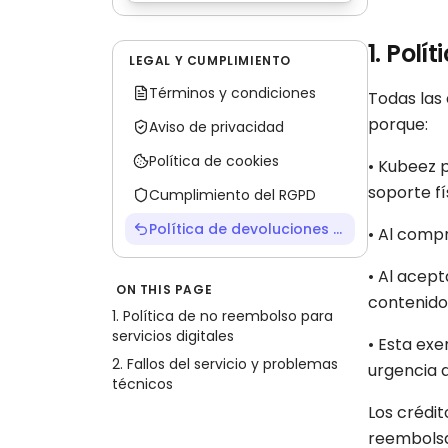
1. Polí
LEGAL Y CUMPLIMIENTO
Términos y condiciones
Todas las 
porque:
Aviso de privacidad
Política de cookies
• Kubeez p
soporte fí
Cumplimiento del RGPD
Política de devoluciones y reembolsos
• Al compr
• Al acep
ON THIS PAGE
contenido 
1. Política de no reembolso para
servicios digitales
• Esta exe
2. Fallos del servicio y problemas
urgencia 
técnicos
Los crédi
reembolsa