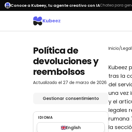
Conoce a Kubeey, tu agente creativo con IA
Chatea para gene
Kubeez
Política de
Inicio
/
Lega
devoluciones y
Kubeez p
reembolsos
tras la 
Actualizado el 27 de marzo de 2026
del serv
una vez i
Gestionar consentimiento
y el art
legales r
IDIOMA
rumana 7
la secci
English