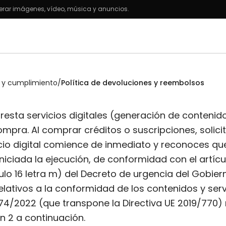
rar imágenes, vídeo, música y anuncios.
l y cumplimiento
/
Política de devoluciones y reembolsos
resta servicios digitales (generación de conteni
compra. Al comprar créditos o suscripciones, solic
icio digital comience de inmediato y reconoces qu
niciada la ejecución, de conformidad con el artícu
ículo 16 letra m) del Decreto de urgencia del Gobi
elativos a la conformidad de los contenidos y servi
4/2022 (que transpone la Directiva UE 2019/770) 
ón 2 a continuación.