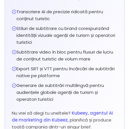
Transcriere AI de precizie ridicată pentru
conținut turistic
Stiluri de subtitrare cu brand corespunzând
identității vizuale agenții de turism și operatori
turistici
Subtitrare video în bloc pentru fluxuri de lucru
de conținut turistic de volum mare
Export SRT și VTT pentru încărcări de subtitrări
native pe platforme
Generare de subtitrări multilingvă pentru
audiențele globale agenții de turism și
operatori turistici
Nu vrei să alegi tu uneltele?
Kubeey, agentul AI
de marketing din Kubeez
, planifică și produce
toată campania dintr-un singur brief.