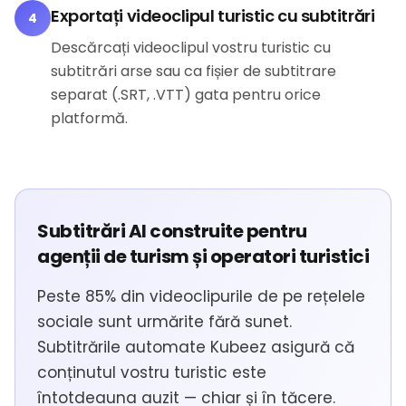
Exportați videoclipul turistic cu subtitrări
4
Descărcați videoclipul vostru turistic cu
subtitrări arse sau ca fișier de subtitrare
separat (.SRT, .VTT) gata pentru orice
platformă.
Subtitrări AI construite pentru
agenții de turism și operatori turistici
Peste 85% din videoclipurile de pe rețelele
sociale sunt urmărite fără sunet.
Subtitrările automate Kubeez asigură că
conținutul vostru turistic este
întotdeauna auzit — chiar și în tăcere.