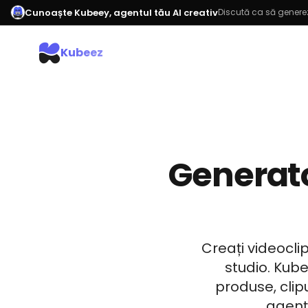
Cunoaște Kubeey, agentul tău AI creativ
Discută ca să generez
Kubeez
Generato
Creați videocli
studio. Kub
produse, clip
agenți