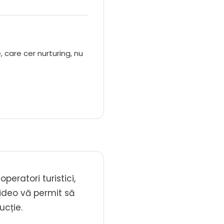
 care cer nurturing, nu
eratori turistici,
video vă permit să
ucție.