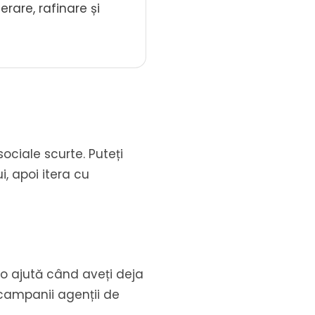
erare, rafinare și
sociale scurte. Puteți
i, apoi itera cu
deo ajută când aveți deja
 campanii agenții de