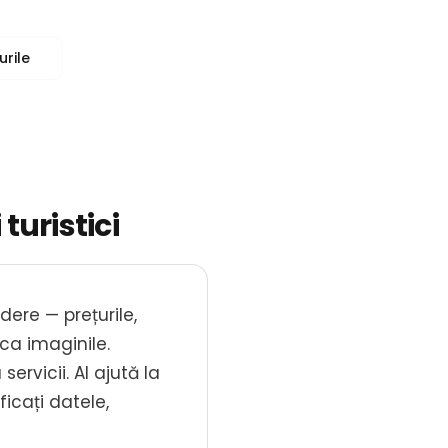
urile
turistici
dere — prețurile,
 ca imaginile.
ervicii. AI ajută la
ficați datele,