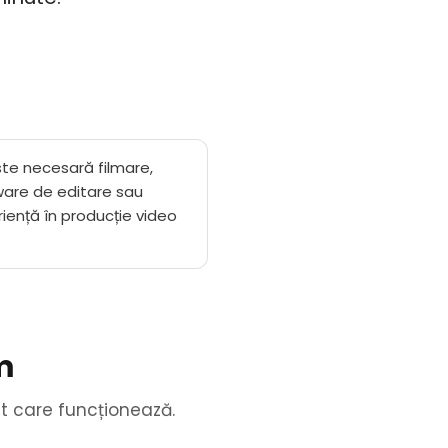
te necesară filmare,
ware de editare sau
iență în producție video
m
ut care funcționează.