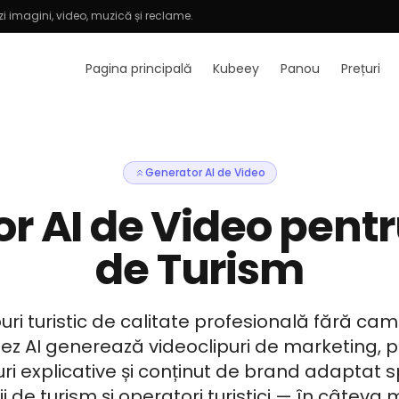
i imagini, video, muzică și reclame.
Pagina principală
Kubeey
Panou
Prețuri
Generator AI de Video
r AI de Video pentr
de Turism
puri turistic de calitate profesională fără ca
eez AI generează videoclipuri de marketing, p
uri explicative și conținut de brand adaptat s
i de turism și operatori turistici — în câteva 