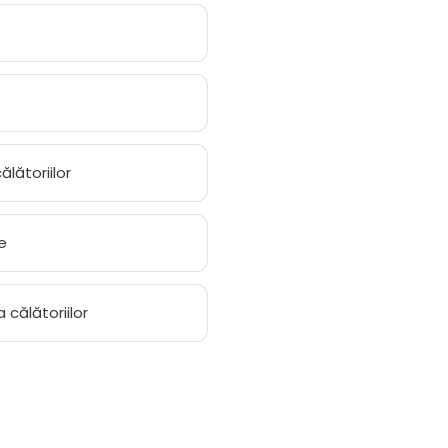
lătoriilor
e
 călătoriilor