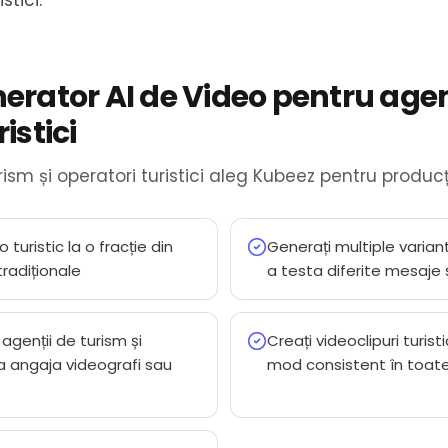
stici.
nerator AI de Video pentru agen
istici
rism și operatori turistici aleg Kubeez pentru producț
 turistic la o fracție din
Generați multiple varian
tradiționale
a testa diferite mesaje și
agenții de turism și
Creați videoclipuri turist
ă a angaja videografi sau
mod consistent în toat