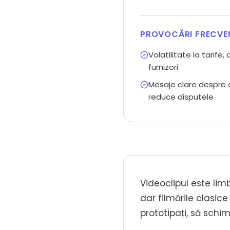
PROVOCĂRI FRECVE
Volatilitate la tarife, 
furnizori
Mesaje clare despre a
reduce disputele
Videoclipul este lim
dar filmările clasic
prototipați, să schim