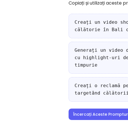
Copiați și utilizați aceste 
Creați un video sh
călătorie în Bali 
Generați un video 
cu highlight-uri d
timpurie
Creați o reclamă p
targetând călători
Încercați Aceste Promptur