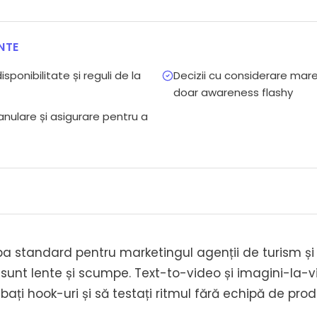
NTE
disponibilitate și reguli de la
Decizii cu considerare mare,
doar awareness flashy
nulare și asigurare pentru a
ba standard pentru marketingul agenții de turism și op
e sunt lente și scumpe. Text-to-video și imagini-la-
bați hook-uri și să testați ritmul fără echipă de prod