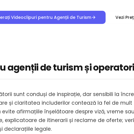
rați Videoclipuri pentru Agenții de Turism
Vezi Preț
 agenții de turism și operatori 
orii sunt conduși de inspirație, dar sensibili la încre
are și claritatea includerilor contează la fel de mult
 evite afirmațiile înșelătoare despre viză, vreme sau s
e, explicatoare de itinerarii și reclame de oferte; veri
și declarațiile legale.