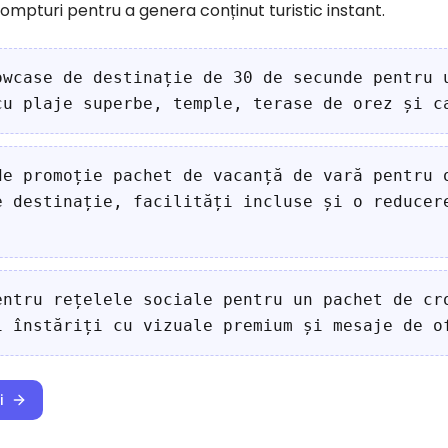
prompturi pentru a genera conținut turistic instant.
owcase de destinație de 30 de secunde pentru 
cu plaje superbe, temple, terase de orez și c
de promoție pachet de vacanță de vară pentru 
e destinație, facilități incluse și o reducer
entru rețelele sociale pentru un pachet de cr
i înstăriți cu vizuale premium și mesaje de o
i