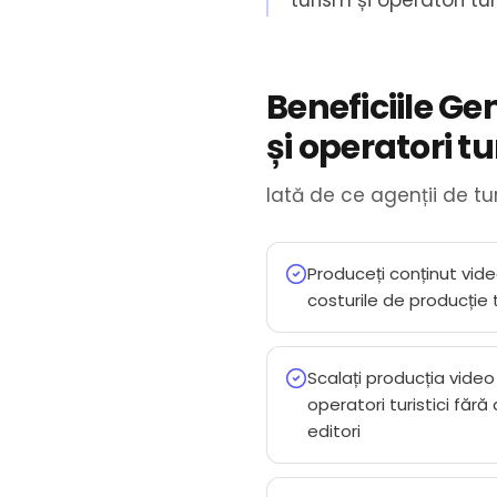
turism și operatori turi
Beneficiile Ge
și operatori tur
Iată de ce agenții de tu
Produceți conținut video
costurile de producție 
Scalați producția video 
operatori turistici făr
editori