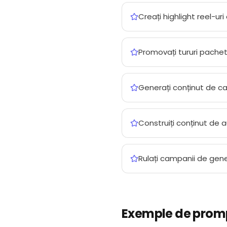
Creați highlight reel-ur
Promovați tururi pachet,
Generați conținut de ca
Construiți conținut de a
Rulați campanii de gener
Exemple de prompt