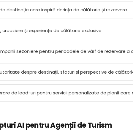
i de destinație care inspiră dorința de călătorie și rezervare
 croaziere și experiențe de călătorie exclusive
mpanii sezoniere pentru perioadele de vârf de rezervare a că
utoritate despre destinații, sfaturi și perspective de călători
are de lead-uri pentru servicii personalizate de planificare a
uri AI pentru Agenții de Turism