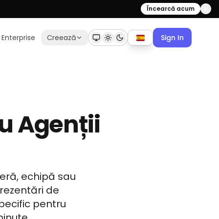
Încearcă acum
Enterprise
Creează
Sign In
u Agenții
meră, echipă sau
rezentări de
pecific pentru
minute.