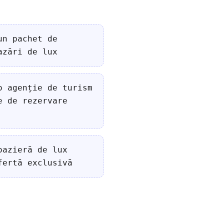
un pachet de
azări de lux
o agenție de turism
e de rezervare
oazieră de lux
fertă exclusivă