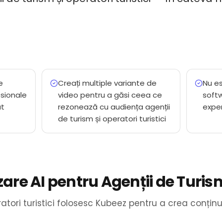
e
Creați multiple variante de
Nu es
esionale
video pentru a găsi ceea ce
soft
ât
rezonează cu audiența agenții
exper
de turism și operatori turistici
izare AI pentru Agenții de Turis
ratori turistici folosesc Kubeez pentru a crea conțin