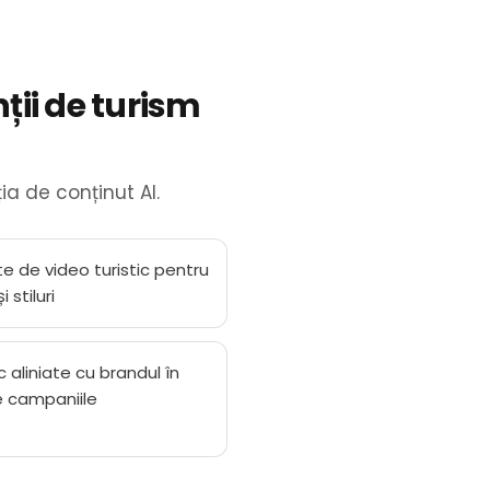
ții de turism
ia de conținut AI.
te de video turistic pentru
 stiluri
ic aliniate cu brandul în
e campaniile