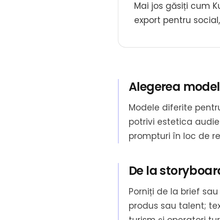
Mai jos găsiți cum Ku
export pentru social,
Alegerea model
Modele diferite pentru
potrivi estetica audien
prompturi în loc de re
De la storyboard
Porniți de la brief s
produs sau talent; t