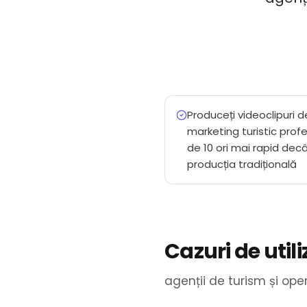
Produceți videoclipuri d
marketing turistic prof
de 10 ori mai rapid dec
producția tradițională
Cazuri de util
agenții de turism și ope