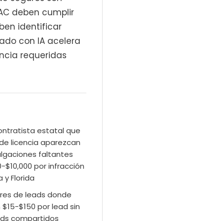
VAC deben cumplir
en identificar
rado con IA acelera
encia requeridas
ontratista estatal que
de licencia aparezcan
lgaciones faltantes
-$10,000 por infracción
 y Florida
res de leads donde
$15-$150 por lead sin
eads compartidos