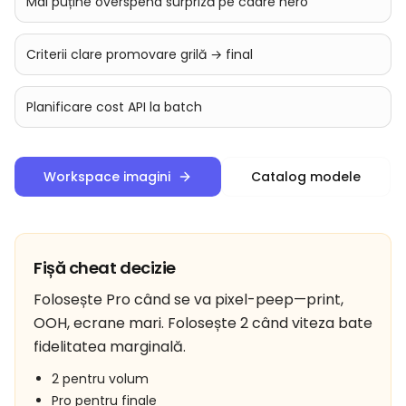
Mai puține overspend surpriză pe cadre hero
Criterii clare promovare grilă → final
Planificare cost API la batch
Workspace imagini
Catalog modele
Fișă cheat decizie
Folosește Pro când se va pixel-peep—print,
OOH, ecrane mari. Folosește 2 când viteza bate
fidelitatea marginală.
2 pentru volum
Pro pentru finale