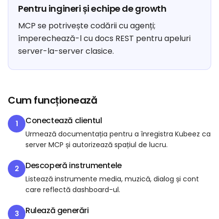
Pentru ingineri și echipe de growth
MCP se potrivește codării cu agenți;
împerechează-l cu docs REST pentru apeluri
server-la-server clasice.
Cum funcționează
Conectează clientul
1
Urmează documentația pentru a înregistra Kubeez ca
server MCP și autorizează spațiul de lucru.
Descoperă instrumentele
2
Listează instrumente media, muzică, dialog și cont
care reflectă dashboard-ul.
Rulează generări
3