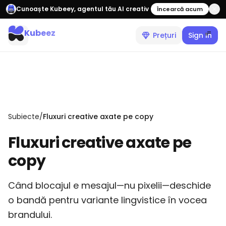
Cunoaște Kubeey, agentul tău AI creativ
Încearcă acum
Kubeez
Prețuri
Sign In
Subiecte
/
Fluxuri creative axate pe copy
Fluxuri creative axate pe
copy
Când blocajul e mesajul—nu pixelii—deschide
o bandă pentru variante lingvistice în vocea
brandului.