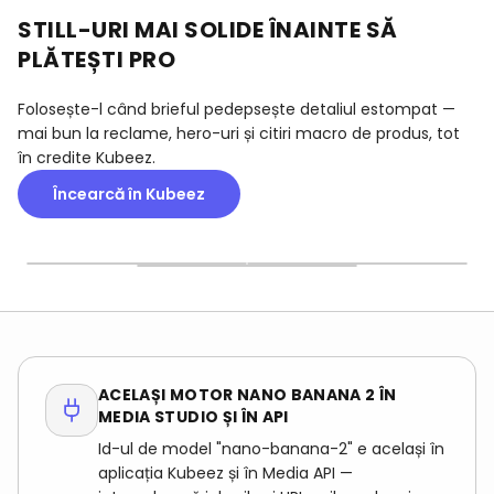
STILL-URI MAI SOLIDE ÎNAINTE SĂ
PLĂTEȘTI PRO
Folosește-l când brieful pedepsește detaliul estompat —
mai bun la reclame, hero-uri și citiri macro de produs, tot
în credite Kubeez.
Încearcă în Kubeez
DETALIU RAFINAT
RECLAME & LANDING
MATERIAL ONEST
Texturi, margini lângă text
Cadre sociale și hero pe
Metal periat, sticlă și
și crom UI mic țin la laptop
laptop cu ierarhie focală
ambalaj care nu devin
când cineva se apleacă pe
mai clară pentru teste A/B.
pastă plastică la 100%
cadru.
zoom.
ACELAȘI MOTOR NANO BANANA 2 ÎN
MEDIA STUDIO ȘI ÎN API
Id-ul de model "nano-banana-2" e același în
aplicația Kubeez și în Media API —