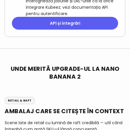
interoghează joburile și URL-urile ca la orice
integrare Kubeez; vezi documentația API
pentru autentificare.
API și integrări
UNDE MERITĂ UPGRADE-UL LA NANO
BANANA 2
RETAIL & RAFT
AMBALAJ CARE SE CITEȘTE ÎN CONTEXT
Scene late de retail cu lumină de raft credibilă — util când
întreabă cum arată SKU-ul lângă concurență.