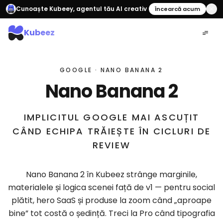
Cunoaște Kubeey, agentul tău AI creativ
Încearcă acum
Kubeez
GOOGLE · NANO BANANA 2
Nano Banana 2
IMPLICITUL GOOGLE MAI ASCUȚIT
CÂND ECHIPA TRĂIEȘTE ÎN CICLURI DE
REVIEW
Nano Banana 2 în Kubeez strânge marginile,
materialele și logica scenei față de v1 — pentru social
plătit, hero SaaS și produse la zoom când „aproape
bine” tot costă o ședință. Treci la Pro când tipografia