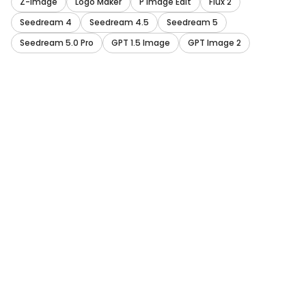
Z-Image
Logo Maker
P Image Edit
Flux 2
Seedream 4
Seedream 4.5
Seedream 5
Seedream 5.0 Pro
GPT 1.5 Image
GPT Image 2