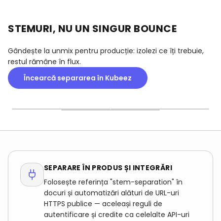
STEMURI, NU UN SINGUR BOUNCE
Gândește la unmix pentru producție: izolezi ce îți trebuie,
restul rămâne în flux.
Încearcă separarea în Kubeez
IEȘIRE MULTI-STEM
MIX INTRĂ — STEM IES
PORTOFEL CREDITE
Voci, tobe, bas și straturi
Pornește de la un MP3 sau
Separarea folosește
suplimentare în funcție de
WAV; descarcă stemurile
aceleași credite Kubeez ca
sursă — gata pentru
când procesarea e gata.
muzica și dialogue — fără
import DAW sau preview
factură separată audio.
rapid.
SEPARARE ÎN PRODUS ȘI INTEGRĂRI
Folosește referința "stem-separation" în
docuri și automatizări alături de URL-uri
HTTPS publice — aceleași reguli de
autentificare și credite ca celelalte API-uri