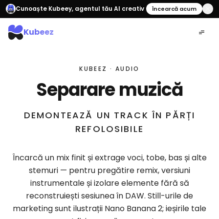
Cunoaște Kubeey, agentul tău AI creativ
Încearcă acum
Kubeez
KUBEEZ · AUDIO
Separare muzică
DEMONTEAZĂ UN TRACK ÎN PĂRȚI
REFOLOSIBILE
Încarcă un mix finit și extrage voci, tobe, bas și alte
stemuri — pentru pregătire remix, versiuni
instrumentale și izolare elemente fără să
reconstruiești sesiunea în DAW. Still-urile de
marketing sunt ilustrații Nano Banana 2; ieșirile tale