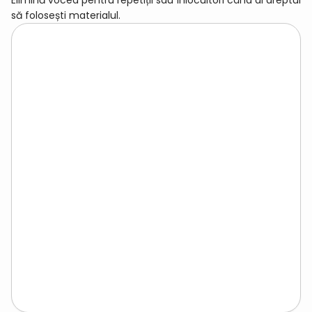
Elimină vocea pentru repetiții sau înlocuitori când ai dreptul
să folosești materialul.