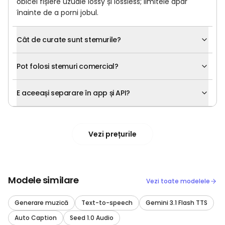
obicei fișiere uzuale lossy și lossless; limitele apar
înainte de a porni jobul.
Cât de curate sunt stemurile?
Pot folosi stemuri comercial?
E aceeași separare în app și API?
Vezi prețurile
Modele similare
Vezi toate modelele
Generare muzică
Text-to-speech
Gemini 3.1 Flash TTS
Auto Caption
Seed 1.0 Audio