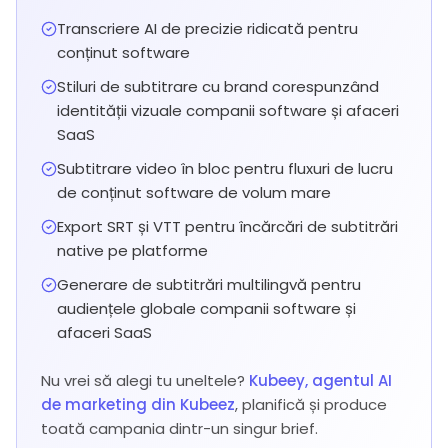
Transcriere AI de precizie ridicată pentru
conținut software
Stiluri de subtitrare cu brand corespunzând
identității vizuale companii software și afaceri
SaaS
Subtitrare video în bloc pentru fluxuri de lucru
de conținut software de volum mare
Export SRT și VTT pentru încărcări de subtitrări
native pe platforme
Generare de subtitrări multilingvă pentru
audiențele globale companii software și
afaceri SaaS
Nu vrei să alegi tu uneltele?
Kubeey, agentul AI
de marketing din Kubeez
, planifică și produce
toată campania dintr-un singur brief.