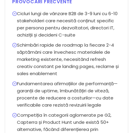
PROVOCĂRI FRECVENTE
Cicluri lungi de vânzare B2B de 3-9 luni cu 6-10
stakeholderi care necesită conținut specific
per persona pentru dezvoltatori, directori IT,
achiziții și decideni C-suite
Schimbări rapide de roadmap la fiecare 2-4
săptămâni care învechesc materialele de
marketing existente, necesitând refresh
creativ constant pe landing pages, reclame și
sales enablement
Fundamentarea afirmațiilor de performanță—
garanții de uptime, îmbunătățiri de viteză,
procente de reducere a costurilor—cu date
verificabile care rezistă revizuirii legale
Competiția în categorii aglomerate pe G2,
Capterra și Product Hunt unde există 50+
alternative, făcând diferențierea prin