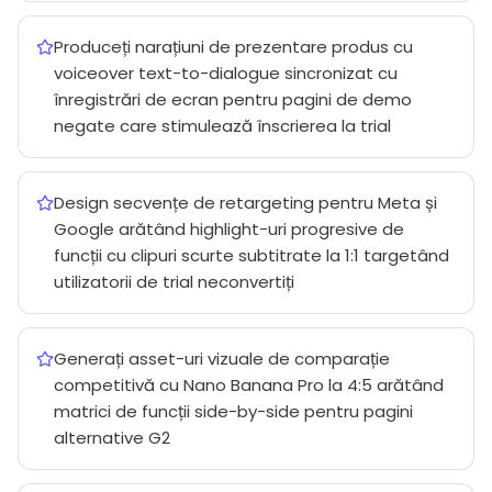
Produceți narațiuni de prezentare produs cu
voiceover text-to-dialogue sincronizat cu
înregistrări de ecran pentru pagini de demo
negate care stimulează înscrierea la trial
Design secvențe de retargeting pentru Meta și
Google arătând highlight-uri progresive de
funcții cu clipuri scurte subtitrate la 1:1 targetând
utilizatorii de trial neconvertiți
Generați asset-uri vizuale de comparație
competitivă cu Nano Banana Pro la 4:5 arătând
matrici de funcții side-by-side pentru pagini
alternative G2