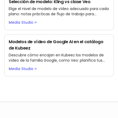
Selección de modelo: Kling vs clase Veo
Elige el nivel de modelo de vídeo adecuado para cada
plano: notas prácticas de flujo de trabajo para
equipos que usan Kling y modelos de clase Veo vía
Media Studio
Kubeez.
Modelos de vídeo de Google AI en el catálogo
de Kubeez
Descubre cómo encajan en Kubeez los modelos de
vídeo de la familia Google, como Veo: planifica tus
planos con responsabilidad y semántica de terceros
Media Studio
transparente.