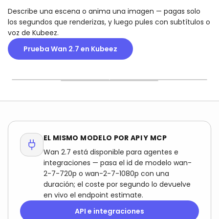
Describe una escena o anima una imagen — pagas solo
los segundos que renderizas, y luego pules con subtítulos o
voz de Kubeez.
DOS MODOS, UNA
Prueba Wan 2.7 en Kubeez
TARJETA
PAGAS POR SEGUNDO
PARA CADA FEED
Describe un plano para
Elige cualquier duración
16:9, 9:16, 1:1, 4:3 y 3:4 desde
texto a vídeo, o entrégale
de 2 a 15 segundos en un
un solo modelo —
un primer fotograma — y
control libre, facturado por
encuadra la misma idea
un último fotograma
segundo a la tarifa de
para anuncios
opcional — para animar
720p o 1080p — las
horizontales, Reels
una imagen en un
pruebas cortas siguen
verticales y feed cuadrado
movimiento limpio.
baratas, los planos largos
sin volver a grabar.
escalan de forma lineal.
EL MISMO MODELO POR API Y MCP
Wan 2.7 está disponible para agentes e
integraciones — pasa el id de modelo wan-
2-7-720p o wan-2-7-1080p con una
duración; el coste por segundo lo devuelve
en vivo el endpoint estimate.
API e integraciones