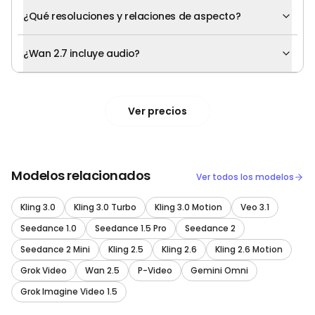
¿Qué resoluciones y relaciones de aspecto?
¿Wan 2.7 incluye audio?
Ver precios
Modelos relacionados
Ver todos los modelos
Kling 3.0
Kling 3.0 Turbo
Kling 3.0 Motion
Veo 3.1
Seedance 1.0
Seedance 1.5 Pro
Seedance 2
Seedance 2 Mini
Kling 2.5
Kling 2.6
Kling 2.6 Motion
Grok Video
Wan 2.5
P-Video
Gemini Omni
Grok Imagine Video 1.5