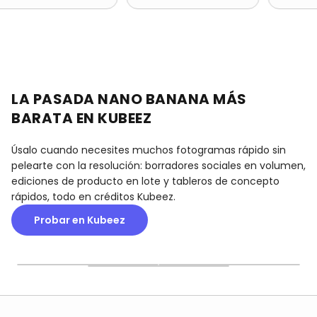
LA PASADA NANO BANANA MÁS
BARATA EN KUBEEZ
Úsalo cuando necesites muchos fotogramas rápido sin
pelearte con la resolución: borradores sociales en volumen,
ediciones de producto en lote y tableros de concepto
rápidos, todo en créditos Kubeez.
Probar en Kubeez
RÁPIDO Y BARATO
UN SOLO NIVEL
EDICIÓN DE IMAGEN
El nivel Nano Banana más
Un nivel fijo, sin elegir 1K,
Añade hasta 10 imágenes
rápido y económico en
2K o 4K que te frene: eliges
de referencia para
Kubeez, dimensionado
el modelo y generas.
ediciones y remezclas
para equipos que generan
image-to-image, útil para
en lotes, no un hero cada
cambios de producto y
vez.
variaciones rápidas.