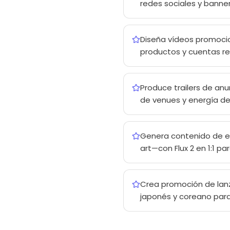
redes sociales y bann
Diseña vídeos promocio
productos y cuentas reg
Produce trailers de anu
de venues y energía d
Genera contenido de e
art—con Flux 2 en 1:1 p
Crea promoción de lanz
japonés y coreano para