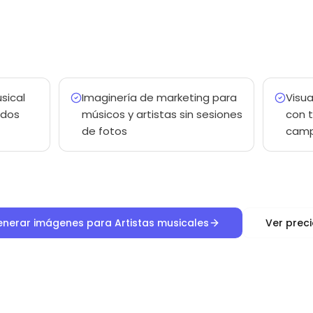
sical
Imaginería de marketing para
Visu
ndos
músicos y artistas sin sesiones
con 
de fotos
cam
nerar imágenes para Artistas musicales
Ver prec