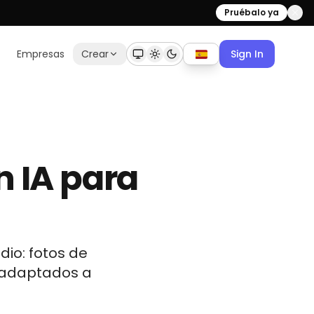
Pruébalo ya
Empresas
Crear
Sign In
 IA para
dio: fotos de
s adaptados a