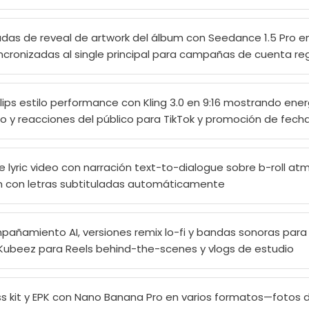
as de reveal de artwork del álbum con Seedance 1.5 Pro en 
sincronizadas al single principal para campañas de cuenta r
ips estilo performance con Kling 3.0 en 9:16 mostrando ener
o y reacciones del público para TikTok y promoción de fecha
lyric video con narración text-to-dialogue sobre b-roll atmo
m con letras subtituladas automáticamente
añamiento AI, versiones remix lo-fi y bandas sonoras para
Kubeez para Reels behind-the-scenes y vlogs de estudio
 kit y EPK con Nano Banana Pro en varios formatos—fotos 