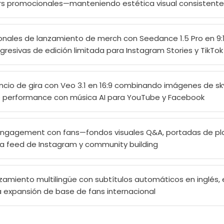
ers promocionales—manteniendo estética visual consistente
nales de lanzamiento de merch con Seedance 1.5 Pro en 9:1
resivas de edición limitada para Instagram Stories y TikTok
ncio de gira con Veo 3.1 en 16:9 combinando imágenes de sky
e performance con música AI para YouTube y Facebook
ngagement con fans—fondos visuales Q&A, portadas de play
ara feed de Instagram y community building
amiento multilingüe con subtítulos automáticos en inglés, 
 expansión de base de fans internacional