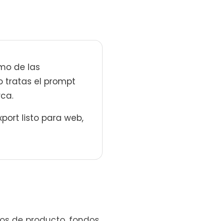
tmo de las
 tratas el prompt
rca.
ort listo para web,
os de producto, fondos