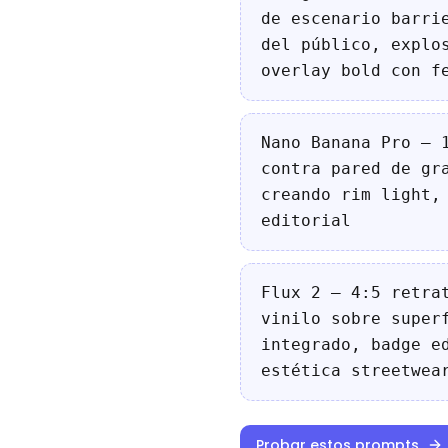
de escenario barri
del público, explo
overlay bold con f
Nano Banana Pro — 
contra pared de gr
creando rim light,
editorial
Flux 2 — 4:5 retra
vinilo sobre super
integrado, badge e
estética streetwea
Probar estos prompts