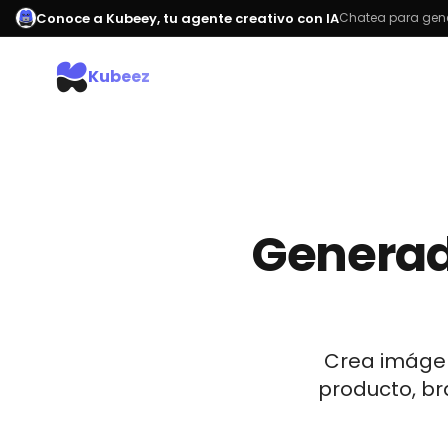
Conoce a Kubeey, tu agente creativo con IA
Chatea para gene
Kubeez
Generad
Crea imágene
producto, br