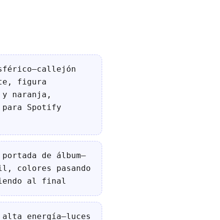
sférico—callejón
te, figura
 y naranja,
 para Spotify
 portada de álbum—
il, colores pasando
iendo al final
 alta energía—luces