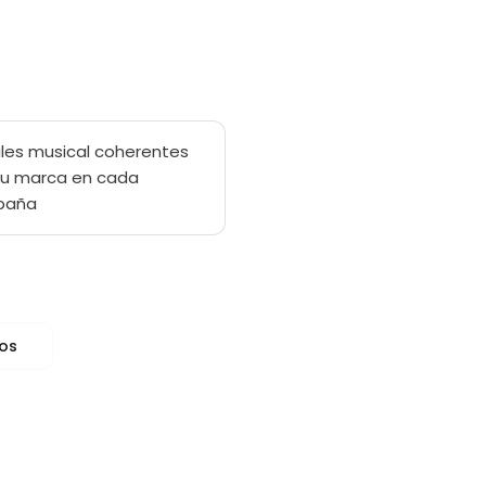
ales musical coherentes
tu marca en cada
paña
ios