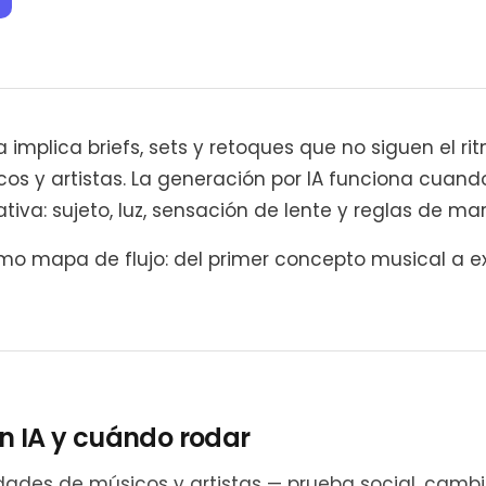
a implica briefs, sets y retoques que no siguen el ri
 y artistas. La generación por IA funciona cuando
iva: sujeto, luz, sensación de lente y reglas de ma
o mapa de flujo: del primer concepto musical a exp
n IA y cuándo rodar
des de músicos y artistas — prueba social, cambi