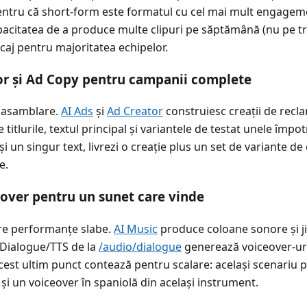
entru că short-form este formatul cu cel mai mult engagem
pacitatea de a produce multe clipuri pe săptămână (nu pe tr
aj pentru majoritatea echipelor.
or și Ad Copy pentru campanii complete
e asamblare.
AI Ads
și
Ad Creator
construiesc creații de recl
e titlurile, textul principal și variantele de testat unele împotr
și un singur text, livrezi o creație plus un set de variante d
e.
eover pentru un sunet care vinde
are performanțe slabe.
AI Music
produce coloane sonore și jin
I Dialogue/TTS de la
/audio/dialogue
generează voiceover-uri
 Acest ultim punct contează pentru scalare: același scenariu
și un voiceover în spaniolă din același instrument.