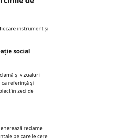
rcinile de
 fiecare instrument și
ație social
lamă și vizualuri
 ca referință și
biect în zeci de
 Generează reclame
ontale pe care le cere