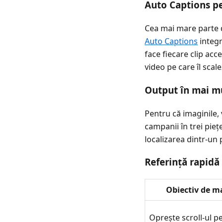
Auto Captions pe
Cea mai mare parte di
Auto Captions
integr
face fiecare clip ac
video pe care îl scale
Output în mai mu
Pentru că imaginile,
campanii în trei pie
localizarea dintr-un p
Referință rapidă
Obiectiv de m
Oprește scroll-ul pe