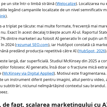
e un site într-o limbă străină (
Welocalize
). Localizarea nu
diile legând campaniile localizate de un nivel semnificativ ma
ink
).
 s-a triplat pe tăcute: mai multe formate, frecvență mai mar
u. Exact în acest decalaj trăiește acum AI-ul. Raportul Stat
7% dintre marketeri au folosit AI generativ în cel puțin un fl
 în 2024 (
rezumat SEO.com
), iar HubSpot constată că mark
ână predând producția repetitivă către AI (
HubSpot, 2026
)
ste largă, dar superficială. Studiul McKinsey din 2025 a co
iilor folosesc AI generativ, însă doar o fracțiune mică extra
 (
McKinsey via Digital Applied
). Motivul este fragmentarea.
e un instrument diferit pentru imagini, altul pentru video, 
ru subtitrări, niciunul neîmpărtășind contextul sau brandul.
beez.
 de fapt, scalarea marketingului cu A