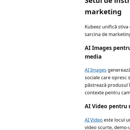
Setul de inst
marketing
Kubeez unifică stiva 
sarcina de marketing
AI Images pentru 
media
AI Images
generează 
sociale care opresc s
păstrează produsul în
contexte pentru camp
AI Video pentru r
AI Video
este locul u
video scurte, demo-ur