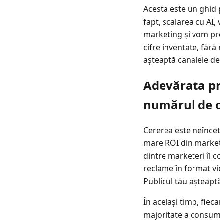
Acesta este un ghid 
fapt, scalarea cu AI
marketing și vom pre
cifre inventate, făr
așteaptă canalele de 
Adevărata pr
numărul de 
Cererea este neîncet
mare ROI din marketi
dintre marketeri îl c
reclame în format vi
Publicul tău așteapt
În același timp, fiec
majoritate a consuma