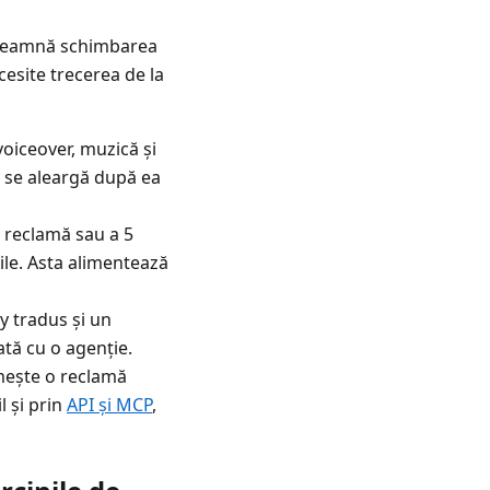
nseamnă schimbarea
cesite trecerea de la
oiceover, muzică și
u se aleargă după ea
e reclamă sau a 5
ile. Asta alimentează
y tradus și un
ată cu o agenție.
mește o reclamă
l și prin
API și MCP
,