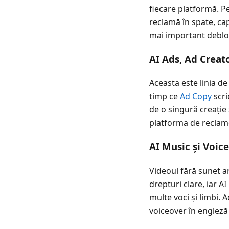
fiecare platformă. P
reclamă în spate, ca
mai important debloc
AI Ads, Ad Creat
Aceasta este linia d
timp ce
Ad Copy
scri
de o singură creație 
platforma de reclam
AI Music și Voic
Videoul fără sunet 
drepturi clare, iar A
multe voci și limbi.
voiceover în engleză 