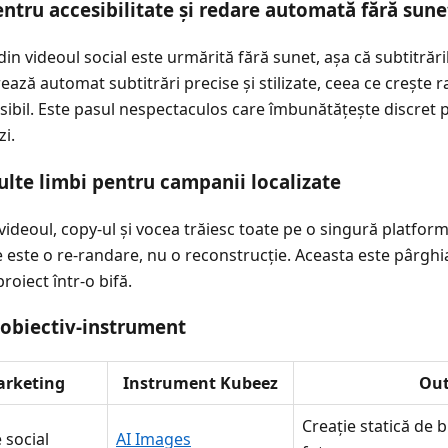
ntru accesibilitate și redare automată fără sune
n videoul social este urmărită fără sunet, așa că subtitrări
ează automat subtitrări precise și stilizate, ceea ce crește ra
cesibil. Este pasul nespectaculos care îmbunătățește discret
zi.
lte limbi pentru campanii localizate
 videoul, copy-ul și vocea trăiesc toate pe o singură platfo
țe este o re-randare, nu o reconstrucție. Aceasta este pârgh
roiect într-o bifă.
 obiectiv-instrument
arketing
Instrument Kubeez
Ou
Creație statică de 
 social
AI Images