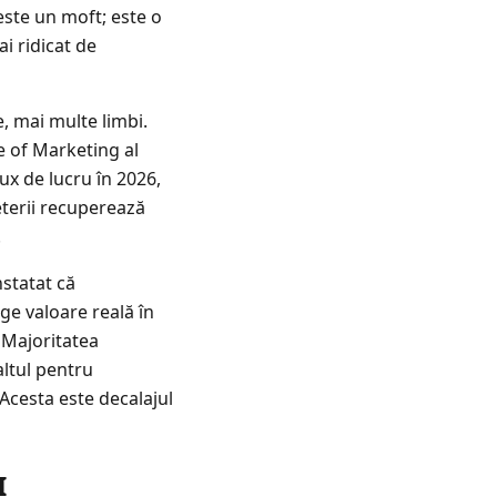
 este un moft; este o
i ridicat de
e, mai multe limbi.
e of Marketing al
ux de lucru în 2026,
eterii recuperează
.
nstatat că
ge valoare reală în
 Majoritatea
altul pentru
 Acesta este decalajul
I