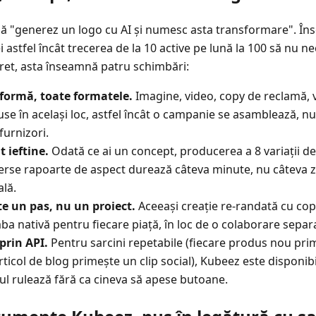
ă "generez un logo cu AI și numesc asta transformare". Î
astfel încât trecerea de la 10 active pe lună la 100 să nu ne
ret, asta înseamnă patru schimbări:
formă, toate formatele.
Imagine, video, copy de reclamă, v
use în același loc, astfel încât o campanie se asamblează, n
furnizori.
 ieftine.
Odată ce ai un concept, producerea a 8 variații d
erse rapoarte de aspect durează câteva minute, nu câteva z
ală.
te un pas, nu un proiect.
Aceeași creație re-randată cu cop
mba nativă pentru fiecare piață, în loc de o colaborare separ
prin API.
Pentru sarcini repetabile (fiecare produs nou pri
rticol de blog primește un clip social), Kubeez este disponibi
uxul rulează fără ca cineva să apese butoane.