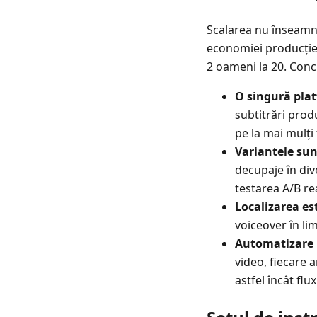
Scalarea nu înseamn
economiei producției 
2 oameni la 20. Conc
O singură plat
subtitrări prod
pe la mai mulți 
Variantele sunt
decupaje în div
testarea A/B re
Localizarea es
voiceover în li
Automatizare 
video, fiecare a
astfel încât fl