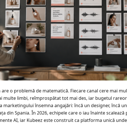
are o problemă de matematică. Fiecare canal cere mai mult
 multe limbi, reîmprospătat tot mai des, iar bugetul rareori
ea marketingului însemna angajări: încă un designer, încă un 
ța din Spania. În 2026, echipele care o iau înainte scalează
ente AI, iar Kubeez este construit ca platforma unică unde