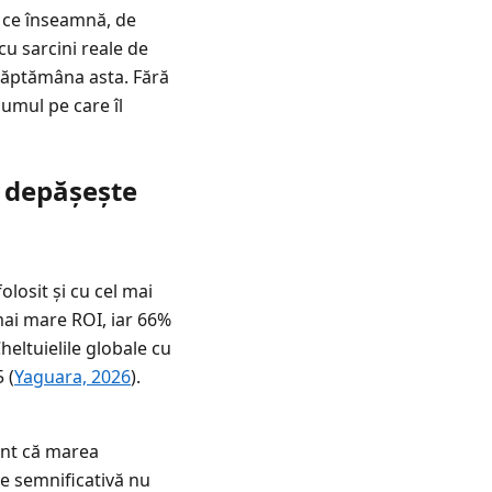
a ce înseamnă, de
u sarcini reale de
 săptămâna asta. Fără
lumul pe care îl
e depășește
losit și cu cel mai
mai mare ROI, iar 66%
Cheltuielile globale cu
 (
Yaguara, 2026
).
tant că marea
e semnificativă nu