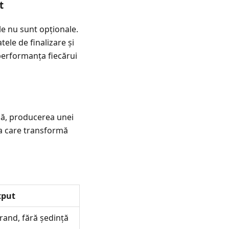
t
le nu sunt opționale.
tele de finalizare și
 performanța fiecărui
rmă, producerea unei
ia care transformă
tput
brand, fără ședință