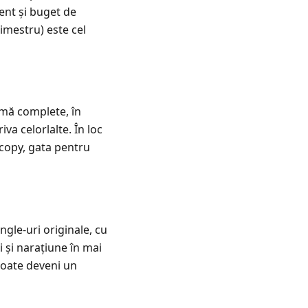
ent și buget de
imestru) este cel
amă complete, în
iva celorlalte. În loc
e copy, gata pentru
gle-uri originale, cu
 și narațiune în mai
 poate deveni un