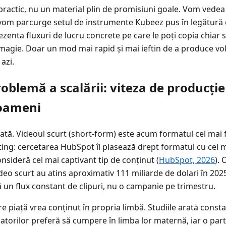
practic, nu un material plin de promisiuni goale. Vom vede
, vom parcurge setul de instrumente Kubeez pus în legătură c
zenta fluxuri de lucru concrete pe care le poți copia chiar
ă magie. Doar un mod mai rapid și mai ieftin de a produce vo
azi.
oblemă a scalării: viteza de producți
oameni
ată. Videoul scurt (short-form) este acum formatul cel mai fo
ng: cercetarea HubSpot îl plasează drept formatul cu cel 
onsideră cel mai captivant tip de conținut (
HubSpot, 2026
). 
deo scurt au atins aproximativ 111 miliarde de dolari în 2025
ă un flux constant de clipuri, nu o campanie pe trimestru.
are piață vrea conținut în propria limbă. Studiile arată cons
torilor preferă să cumpere în limba lor maternă, iar o part