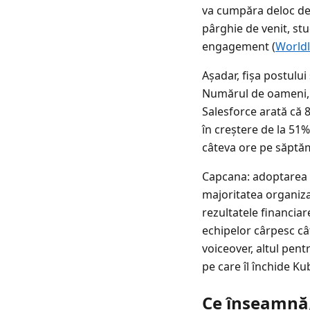
va cumpăra deloc de p
pârghie de venit, stu
engagement (
Worldl
Așadar, fișa postului
Numărul de oameni, n
Salesforce arată că 8
în creștere de la 51%
câteva ore pe săptăm
Capcana: adoptarea e
majoritatea organizaț
rezultatele financiare
echipelor cârpesc cât
voiceover, altul pent
pe care îl închide Ku
Ce înseamnă,