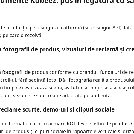
rumente Kubeez, pus în legătură cu sa
de producție pe o singură platformă (și un singur API). Iată
 pe care o rezolvă.
fotografii de produs, vizualuri de reclamă și cre
fotografii de produs conforme cu brandul, fundaluri de rec
croll-ul, fără ședință foto. Dă-i fotografia reală a produsului
 timp ce restilizează scena, astfel încât poți plasa același o
anii sezoniere sau creație adaptată pe audiență.
eclame scurte, demo-uri și clipuri sociale
nde formatul cu cel mai mare ROI devine ieftin de produs.
i de produs și clipuri sociale în rapoartele verticale și oriz