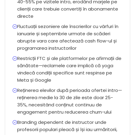
40-55% pe vizitele intro, erodând marjele pe
clienții care trebuie convertiți în abonamente
directe
Fluctuații sezoniere ale înscrierilor cu vârfuri în
ianuarie și septembrie urmate de scăderi
abrupte vara care afectează cash flow-ul și
programarea instructorilor
Restricții FTC și ale platformelor pe afirmații de
sănătate—reclamele care implică că yoga
vindecă condiții specifice sunt respinse pe
Meta și Google
Reținerea elevilor după perioada ofertei intro—
reținerea medie la 30 de zile este doar 25-
35%, necesitând conținut continuu de
engagement pentru reducerea churn-ului
Branding dependent de instructor unde
profesorii populari pleacă și își iau urmăritorii,