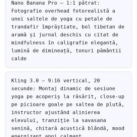
Nano Banana Pro — 1:1 pătrat:
Fotografie overhead fotorealistă a
unei saltele de yoga cu petale de
trandafir împrăștiate, bol tibetan de
aramă și jurnal deschis cu citat de
mindfulness în caligrafie elegantă,
lumină de dimineață, tonuri pământii
calde
Kling 3.0 — 9:16 vertical, 20
secunde: Montaj dinamic de sesiune
yoga pe acoperiș la răsărit, close-up
pe picioare goale pe saltea de plută,
instructor ajustând alinierea
elevului, tranziție la savasana
senină, chitară acustică blândă, mood
energizant apoi calmant