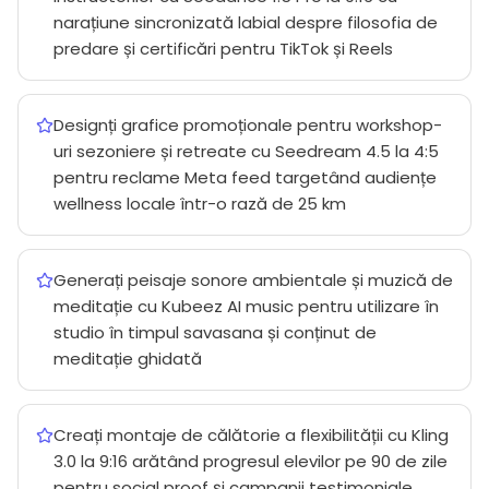
narațiune sincronizată labial despre filosofia de
predare și certificări pentru TikTok și Reels
Designți grafice promoționale pentru workshop-
uri sezoniere și retreate cu Seedream 4.5 la 4:5
pentru reclame Meta feed targetând audiențe
wellness locale într-o rază de 25 km
Generați peisaje sonore ambientale și muzică de
meditație cu Kubeez AI music pentru utilizare în
studio în timpul savasana și conținut de
meditație ghidată
Creați montaje de călătorie a flexibilității cu Kling
3.0 la 9:16 arătând progresul elevilor pe 90 de zile
pentru social proof și campanii testimoniale