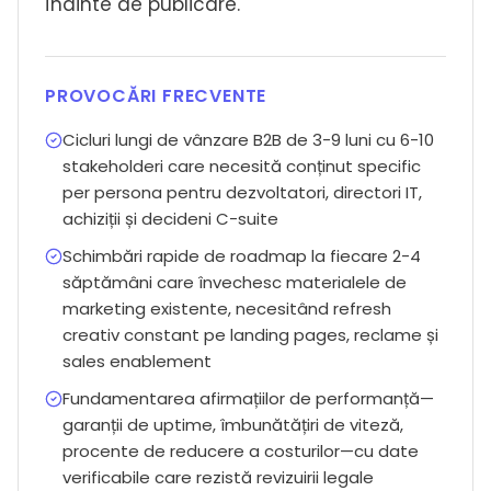
înainte de publicare.
PROVOCĂRI FRECVENTE
Cicluri lungi de vânzare B2B de 3-9 luni cu 6-10
stakeholderi care necesită conținut specific
per persona pentru dezvoltatori, directori IT,
achiziții și decideni C-suite
Schimbări rapide de roadmap la fiecare 2-4
săptămâni care învechesc materialele de
marketing existente, necesitând refresh
creativ constant pe landing pages, reclame și
sales enablement
Fundamentarea afirmațiilor de performanță—
garanții de uptime, îmbunătățiri de viteză,
procente de reducere a costurilor—cu date
verificabile care rezistă revizuirii legale