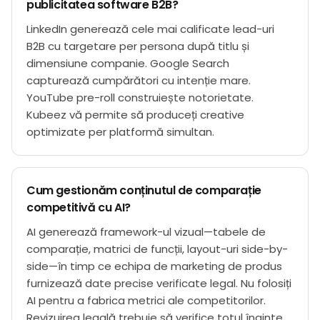
publicitatea software B2B?
LinkedIn generează cele mai calificate lead-uri
B2B cu targetare per persona după titlu și
dimensiune companie. Google Search
capturează cumpărători cu intenție mare.
YouTube pre-roll construiește notorietate.
Kubeez vă permite să produceți creative
optimizate per platformă simultan.
Cum gestionăm conținutul de comparație
competitivă cu AI?
AI generează framework-ul vizual—tabele de
comparație, matrici de funcții, layout-uri side-by-
side—în timp ce echipa de marketing de produs
furnizează date precise verificate legal. Nu folosiți
AI pentru a fabrica metrici ale competitorilor.
Revizuirea legală trebuie să verifice totul înainte