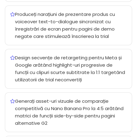
Produceți narațiuni de prezentare produs cu
voiceover text-to-dialogue sincronizat cu
înregistrări de ecran pentru pagini de demo
negate care stimulează înscrierea la trial
Design secvențe de retargeting pentru Meta și
Google arătând highlight-uri progresive de
funcții cu clipuri scurte subtitrate la 1:1 targetând
utilizatorii de trial neconvertiți
Generați asset-uri vizuale de comparație
competitivă cu Nano Banana Pro la 4:5 arătând
matrici de funcții side-by-side pentru pagini
alternative G2