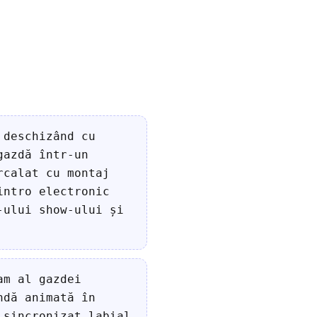
 deschizând cu
gazdă într-un
rcalat cu montaj
intro electronic
-ului show-ului și
am al gazdei
ndă animată în
 sincronizat labial