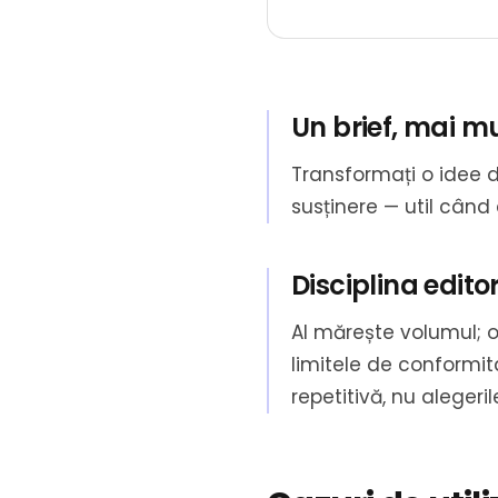
Un brief, mai mu
Transformați o idee 
susținere — util când a
Disciplina edito
AI mărește volumul; o
limitele de conformit
repetitivă, nu alegeril