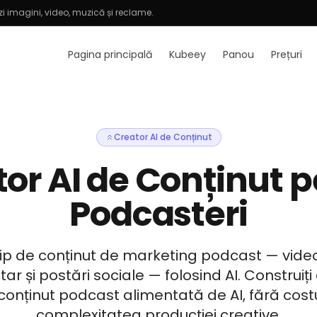
i imagini, video, muzică și reclame.
Pagina principală
Kubeey
Panou
Prețuri
Creator AI de Conținut
or AI de Conținut 
Podcasteri
tip de conținut de marketing podcast — videoc
itar și postări sociale — folosind AI. Construiți
nținut podcast alimentată de AI, fără costul
complexitatea producției creative.