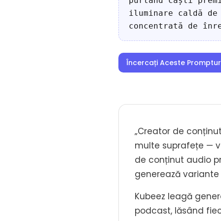
purtând căști prem
iluminare caldă de
concentrată de înr
Încercați Aceste Promptur
„Creator de conținu
multe suprafețe — vi
de conținut audio pr
generează variante p
Kubeez leagă generar
podcast, lăsând fiec