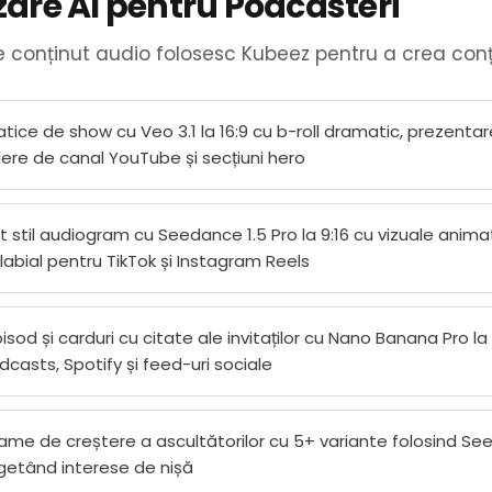
izare AI pentru Podcasteri
de conținut audio folosesc Kubeez pentru a crea con
tice de show cu Veo 3.1 la 16:9 cu b-roll dramatic, prezentare
lere de canal YouTube și secțiuni hero
ght stil audiogram cu Seedance 1.5 Pro la 9:16 cu vizuale animat
labial pentru TikTok și Instagram Reels
sod și carduri cu citate ale invitaților cu Nano Banana Pro la 
casts, Spotify și feed-uri sociale
clame de creștere a ascultătorilor cu 5+ variante folosind Se
getând interese de nișă