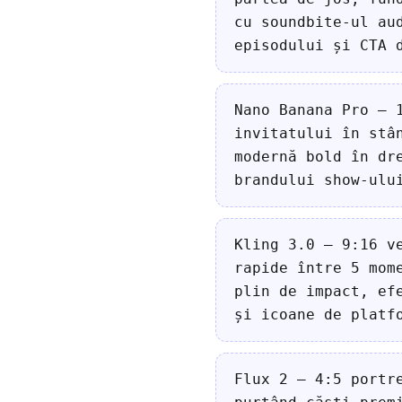
cu soundbite-ul au
episodului și CTA 
Nano Banana Pro — 
invitatului în stâ
modernă bold în dr
brandului show-ulu
Kling 3.0 — 9:16 v
rapide între 5 mom
plin de impact, ef
și icoane de platf
Flux 2 — 4:5 portr