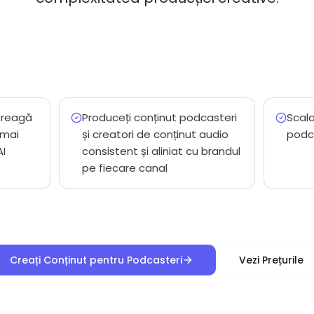
treagă
Produceți conținut podcasteri
Scala
 mai
și creatori de conținut audio
podc
AI
consistent și aliniat cu brandul
pe fiecare canal
Creați Conținut pentru Podcasteri
Vezi Prețurile