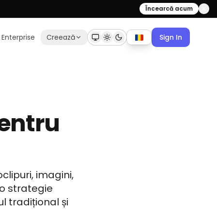
Încearcă acum
Enterprise
Creează
Sign In
pentru
lipuri, imagini,
 o strategie
 tradițional și