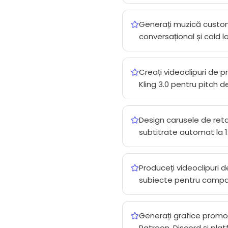
Generați muzică custom 
conversațional și cald l
Creați videoclipuri de p
Kling 3.0 pentru pitch de
Design carusele de retar
subtitrate automat la 1:
Produceți videoclipuri de
subiecte pentru campa
Generați grafice promo
Patreon, Discord și pl