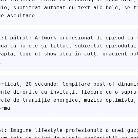
dio, subtitrat automat cu text alb bold, se t
de ascultare
1:1 pătrat: Artwork profesional de episod cu 
nga cu numele și titlul, subiectul episodului
eapta, logo-ul show-ului în colț, gradient po
i
ertical, 20 secunde: Compilare best-of dinami
ente diferite cu invitați, fiecare cu o supra
ecte de tranziție energice, muzică optimistă,
ormă
et: Imagine lifestyle profesională a unei gaz