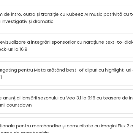
de intro, outro și tranziție cu Kubeez AI music potrivită cu 
a investigativ și dramatic
revizualizare a integrării sponsorilor cu narațiune text-to-dia
ck-uri la 16:9
geting pentru Meta arătând best-of clipuri cu highlight-uri d
1
 anunț al lansării sezonului cu Veo 3.1 la 9:16 cu teasere de inv
nii countdown
ționale pentru merchandise și comunitate cu imagini Flux 2 
atforme de membership