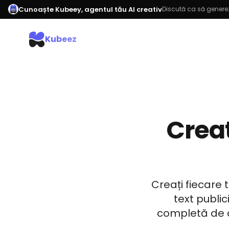
Cunoaște Kubeey, agentul tău AI creativ
Discută ca să generez
Kubeez
Creat
Creați fiecare 
text public
completă de co