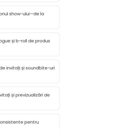
tonul show-ului—de la
logue și b-roll de produs
e invitați și soundbite-uri
itați și previzualizări de
consistente pentru