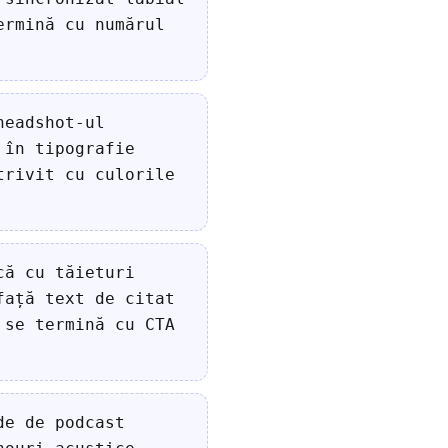
ermină cu numărul
headshot-ul
 în tipografie
trivit cu culorile
că cu tăieturi
față text de citat
 se termină cu CTA
de de podcast