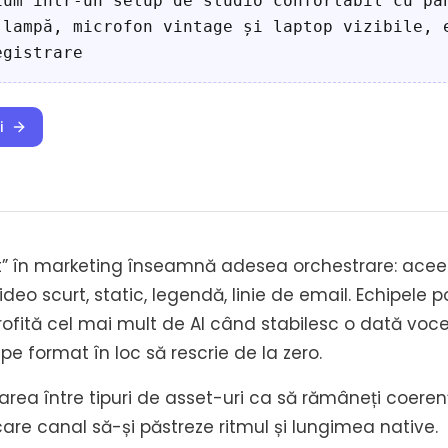
ium într-un setup de studio confortabil cu pa
 lampă, microfon vintage și laptop vizibile, 
egistrare
i
t” în marketing înseamnă adesea orchestrare: acee
deo scurt, static, legendă, linie de email. Echipele p
ofită cel mai mult de AI când stabilesc o dată vocea
e format în loc să rescrie de la zero.
ea între tipuri de asset-uri ca să rămâneți coerenț
are canal să-și păstreze ritmul și lungimea native.