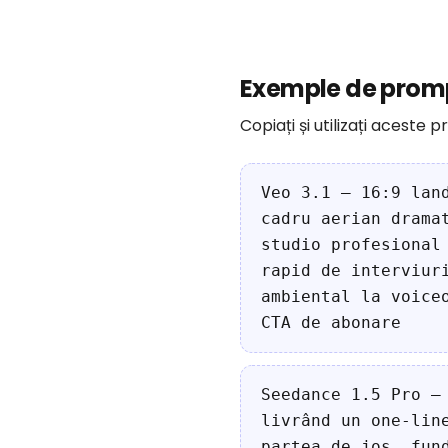
Exemple de promp
Copiați și utilizați aceste
Veo 3.1 — 16:9 lan
cadru aerian drama
studio profesional
rapid de interviur
ambiental la voice
CTA de abonare
Seedance 1.5 Pro —
livrând un one-lin
partea de jos, fun