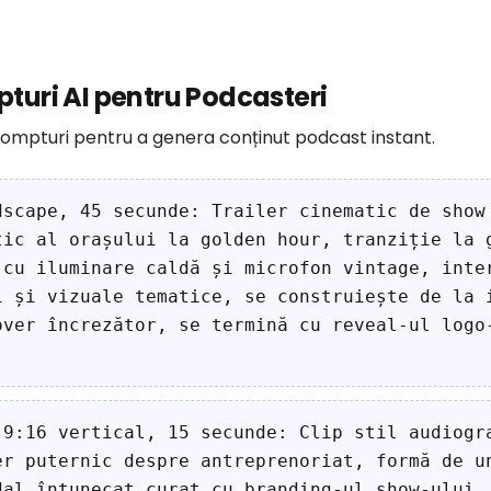
turi AI pentru Podcasteri
 prompturi pentru a genera conținut podcast instant.
dscape, 45 secunde: Trailer cinematic de show
tic al orașului la golden hour, tranziție la 
 cu iluminare caldă și microfon vintage, inte
i și vizuale tematice, se construiește de la 
over încrezător, se termină cu reveal-ul logo
 9:16 vertical, 15 secunde: Clip stil audiogr
er puternic despre antreprenoriat, formă de u
dal întunecat curat cu branding-ul show-ului,