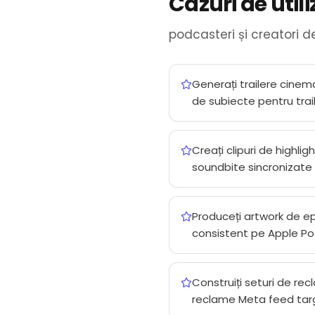
Cazuri de util
podcasteri și creatori 
Generați trailere cinema
de subiecte pentru trai
Creați clipuri de highli
soundbite sincronizate 
Produceți artwork de epi
consistent pe Apple Pod
Construiți seturi de re
reclame Meta feed tar