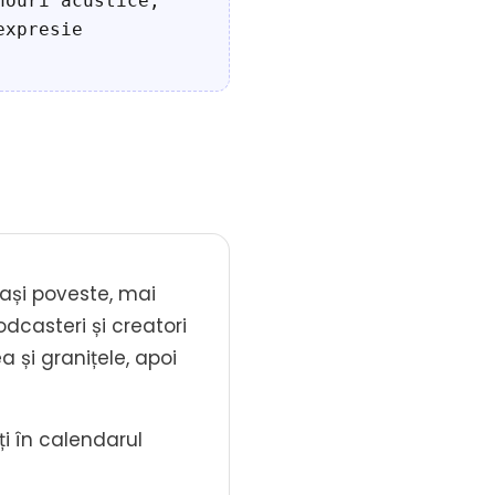
nouri acustice,
expresie
ași poveste, mai
odcasteri și creatori
 și granițele, apoi
i în calendarul