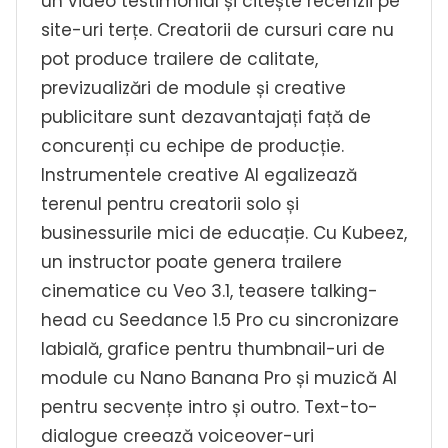
un video testimonial și citește recenzii pe
site-uri terțe. Creatorii de cursuri care nu
pot produce trailere de calitate,
previzualizări de module și creative
publicitare sunt dezavantajați față de
concurenți cu echipe de producție.
Instrumentele creative AI egalizează
terenul pentru creatorii solo și
businessurile mici de educație. Cu Kubeez,
un instructor poate genera trailere
cinematice cu Veo 3.1, teasere talking-
head cu Seedance 1.5 Pro cu sincronizare
labială, grafice pentru thumbnail-uri de
module cu Nano Banana Pro și muzică AI
pentru secvențe intro și outro. Text-to-
dialogue creează voiceover-uri