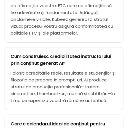
de afirmațiile voastre. FTC cere ca afirmațiile să
fie adevărate și fundamentate. Adăugați
disclaimere vizibile. Kubeez generează stratul
vizual; procesul vostru asigură conformitatea cu
politicile FTC și ale platformelor.
Cum construiesc credibilitatea instructorului
prin conținut generat AI?
Folosiți acreditările reale, rezultatele studenților și
filozofia de predare în prompt-uri. AI produce
stratul de producție profesională—trailere
cinematice, thumbnail-uri, muzică și subtitrări—în
timp ce expertiza voastră rămâne autentică.
Care e calendarul ideal de conținut pentru