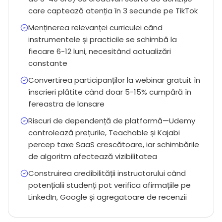
care captează atenția în 3 secunde pe TikTok
Menținerea relevanței curriculei când
instrumentele și practicile se schimbă la
fiecare 6-12 luni, necesitând actualizări
constante
Convertirea participanților la webinar gratuit în
înscrieri plătite când doar 5-15% cumpără în
fereastra de lansare
Riscuri de dependență de platformă—Udemy
controlează prețurile, Teachable și Kajabi
percep taxe SaaS crescătoare, iar schimbările
de algoritm afectează vizibilitatea
Construirea credibilității instructorului când
potențialii studenți pot verifica afirmațiile pe
LinkedIn, Google și agregatoare de recenzii