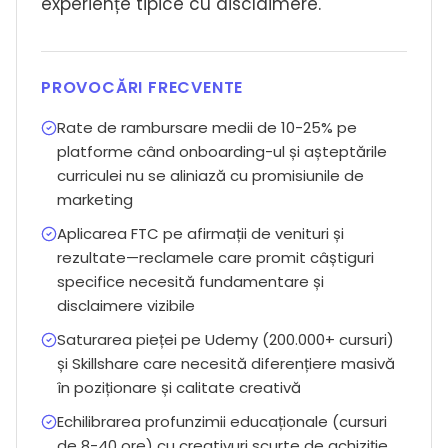
experiențe tipice cu disclaimere.
PROVOCĂRI FRECVENTE
Rate de rambursare medii de 10-25% pe
platforme când onboarding-ul și așteptările
curriculei nu se aliniază cu promisiunile de
marketing
Aplicarea FTC pe afirmații de venituri și
rezultate—reclamele care promit câștiguri
specifice necesită fundamentare și
disclaimere vizibile
Saturarea pieței pe Udemy (200.000+ cursuri)
și Skillshare care necesită diferențiere masivă
în poziționare și calitate creativă
Echilibrarea profunzimii educaționale (cursuri
de 8-40 ore) cu creativuri scurte de achiziție