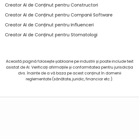
Creator AI de Conținut pentru Constructori
Creator AI de Conținut pentru Companii Software
Creator AI de Conținut pentru Influenceri
Creator AI de Conținut pentru Stomatologi
Această pagină folosește șabloane pe industrii și poate include text
asistat de AI. Verificați afirmațiile și conformitatea pentru jurisdicția
dvs. înainte de a vă baza pe acest conținut în domenii
reglementate (sănătate, juridic, financiar etc.).