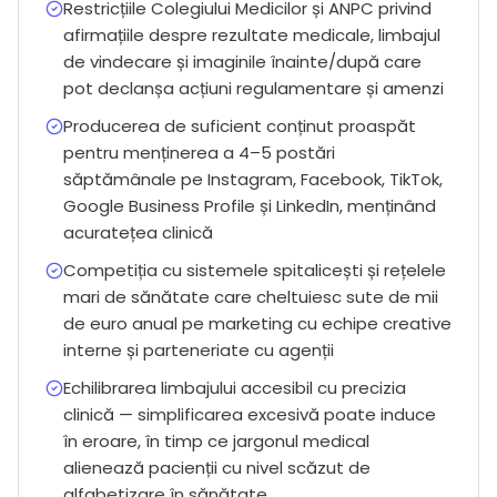
Restricțiile Colegiului Medicilor și ANPC privind
afirmațiile despre rezultate medicale, limbajul
de vindecare și imaginile înainte/după care
pot declanșa acțiuni regulamentare și amenzi
Producerea de suficient conținut proaspăt
pentru menținerea a 4–5 postări
săptămânale pe Instagram, Facebook, TikTok,
Google Business Profile și LinkedIn, menținând
acuratețea clinică
Competiția cu sistemele spitalicești și rețelele
mari de sănătate care cheltuiesc sute de mii
de euro anual pe marketing cu echipe creative
interne și parteneriate cu agenții
Echilibrarea limbajului accesibil cu precizia
clinică — simplificarea excesivă poate induce
în eroare, în timp ce jargonul medical
alienează pacienții cu nivel scăzut de
alfabetizare în sănătate