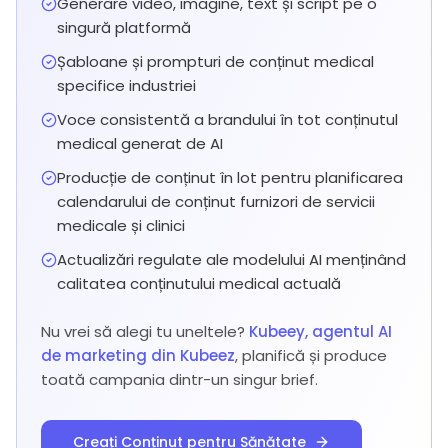
Generare video, imagine, text și script pe o
singură platformă
Șabloane și prompturi de conținut medical
specifice industriei
Voce consistentă a brandului în tot conținutul
medical generat de AI
Producție de conținut în lot pentru planificarea
calendarului de conținut furnizori de servicii
medicale și clinici
Actualizări regulate ale modelului AI menținând
calitatea conținutului medical actuală
Nu vrei să alegi tu uneltele?
Kubeey, agentul AI
de marketing din Kubeez
, planifică și produce
toată campania dintr-un singur brief.
Creați Conținut pentru Sănătate