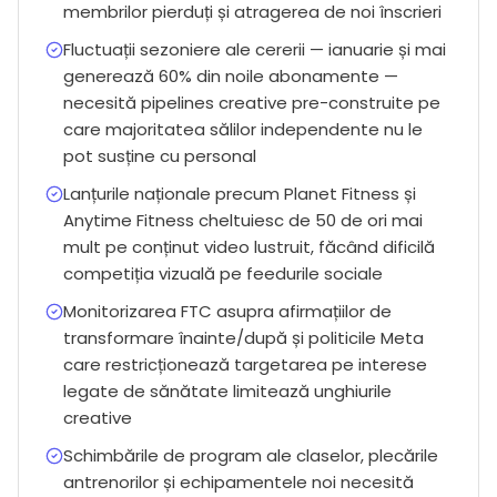
membrilor pierduți și atragerea de noi înscrieri
Fluctuații sezoniere ale cererii — ianuarie și mai
generează 60% din noile abonamente —
necesită pipelines creative pre-construite pe
care majoritatea sălilor independente nu le
pot susține cu personal
Lanțurile naționale precum Planet Fitness și
Anytime Fitness cheltuiesc de 50 de ori mai
mult pe conținut video lustruit, făcând dificilă
competiția vizuală pe feedurile sociale
Monitorizarea FTC asupra afirmațiilor de
transformare înainte/după și politicile Meta
care restricționează targetarea pe interese
legate de sănătate limitează unghiurile
creative
Schimbările de program ale claselor, plecările
antrenorilor și echipamentele noi necesită