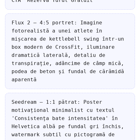
CTA 'Rezervă Turul Gratuit'
Flux 2 — 4:5 portret: Imagine
fotorealistă a unei atlete în
mișcarea de kettlebell swing într-un
box modern de CrossFit, iluminare
dramatică laterală, detaliu de
transpirație, adâncime de câmp mică,
podea de beton și fundal de cărămidă
aparentă
Seedream — 1:1 pătrat: Poster
motivațional minimalist cu textul
'Consistența bate intensitatea' în
Helvetica albă pe fundal gri închis,
watermark subtil cu pictogramă de