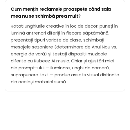
Cum mențin reclamele proaspete când sala
mea nu se schimbă prea mult?
Rotați unghiurile creative în loc de decor: puneți în
lumină antrenori diferiți în fiecare săptămână,
prezentați tipuri variate de clase, schimbați
mesajele sezoniere (determinare de Anul Nou vs.
energie de vară) și testați dispoziții muzicale
diferite cu Kubeez AI music. Chiar și ajustări mici
ale prompt-ului — iluminare, unghi de cameră,
suprapunere text — produc assets vizual distincte
din același material sursă.