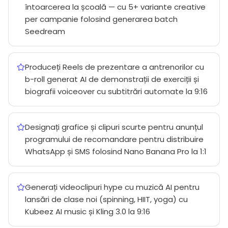
întoarcerea la școală — cu 5+ variante creative
per campanie folosind generarea batch
Seedream
Produceți Reels de prezentare a antrenorilor cu
b-roll generat AI de demonstrații de exerciții și
biografii voiceover cu subtitrări automate la 9:16
Designați grafice și clipuri scurte pentru anunțul
programului de recomandare pentru distribuire
WhatsApp și SMS folosind Nano Banana Pro la 1:1
Generați videoclipuri hype cu muzică AI pentru
lansări de clase noi (spinning, HIIT, yoga) cu
Kubeez AI music și Kling 3.0 la 9:16