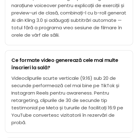
narațiune voiceover pentru explicații de exerciții și
preview-uri de clasă, combinați-l cu b-roll generat
AI din Kling 3.0 și adăugați subtitrări automate —
totul fără a programa vreo sesiune de filmare în
orele de vârf ale sălii.
Ce formate video generează cele mai multe
înscrieri la sală?
Videoclipurile scurte verticale (9:16) sub 20 de
secunde performează cel mai bine pe TikTok și
Instagram Reels pentru awareness. Pentru
retargeting, clipurile de 30 de secunde tip
testimonial pe Meta și tururile de facilitați 16:9 pe
YouTube convertesc vizitatorii în rezervări de
probă.