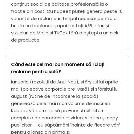
conținut social de calitate profesională la o
fracție din cost. Cu Kubeez puteți genera peste 10
variante de reclame în timpul necesar pentru a
briefa un freelancer, apoi testați A/B titluri și
vizualuri pe Meta și TikTok fără a aștepta un ciclu
de producție.
Când este cel mai bun moment să rulați
reclame pentru sală?
Ianuarie (rezoluții de Anul Nou), sfârșitul lui aprilie-
mai (obiective corporale pre-vară) și sfârșitul lui
august (rutine de întoarcere la școală)
generează cele mai mari volume de înscrieri.
Kubeez vă permite să pre-construiți kituri
complete de campanie — video, statice și copy
publicitar — cu săptămâni înainte de fiecare vârf
pentru a lansa din prima zi.