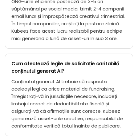
ONG-urile eficiente postează de 3-5 ori
săptămânal pe social media, trimit 2-4 campanii
email lunar și împrospătează creativul trimestrial.
În timpul campaniilor, creșteți la postare zilnică.
Kubeez face acest lucru realizabil pentru echipe
mici generând o lună de asset-uri în sub 3 ore.
Cum afectează legile de solicitație caritabilă
conținutul generat AI?
Conținutul generat AI trebuie să respecte
aceleași legi ca orice material de fundraising.
Înregistrați-vă în jurisdicțiile necesare, includeți
limbajul corect de deductibilitate fiscală și
asigurați-vă că afirmațiile sunt corecte. Kubeez
generează asset-urile creative; responsabilul de
conformitate verifică totul înainte de publicare.