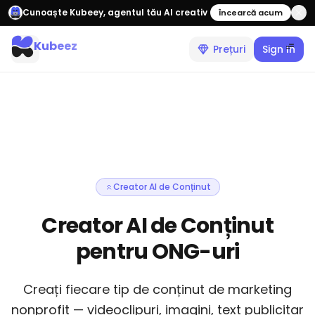
Cunoaște Kubeey, agentul tău AI creativ
Încearcă acum
Kubeez
Prețuri
Sign In
Creator AI de Conținut
Creator AI de Conținut
pentru ONG-uri
Creați fiecare tip de conținut de marketing
nonprofit — videoclipuri, imagini, text publicitar