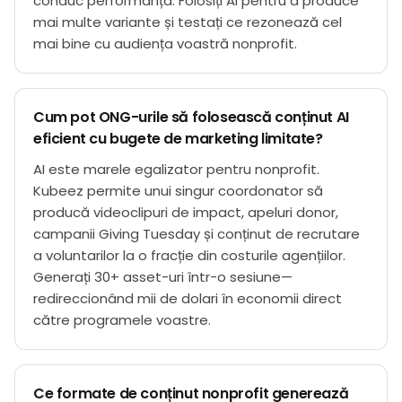
conduc performanța. Folosiți AI pentru a produce
mai multe variante și testați ce rezonează cel
mai bine cu audiența voastră nonprofit.
Cum pot ONG-urile să folosească conținut AI
eficient cu bugete de marketing limitate?
AI este marele egalizator pentru nonprofit.
Kubeez permite unui singur coordonator să
producă videoclipuri de impact, apeluri donor,
campanii Giving Tuesday și conținut de recrutare
a voluntarilor la o fracție din costurile agențiilor.
Generați 30+ asset-uri într-o sesiune—
redireccionând mii de dolari în economii direct
către programele voastre.
Ce formate de conținut nonprofit generează