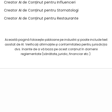
Creator AI de Conținut pentru Influenceri
Creator AI de Conținut pentru Stomatologi
Creator AI de Conținut pentru Restaurante
Această pagină folosește șabloane pe industrii și poate include text
asistat de AI. Verificați afirmațiile și conformitatea pentru jurisdicția
dvs. înainte de a vă baza pe acest conținut în domenii
reglementate (sănătate, juridic, financiar etc.).