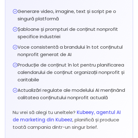
Generare video, imagine, text și script pe o
singură platformă
Șabloane și prompturi de conținut nonprofit
specifice industriei
Voce consistentă a brandului în tot conținutul
nonprofit generat de AI
Producție de conținut în lot pentru planificarea
calendarului de conținut organizații nonprofit și
caritabile
Actualizări regulate ale modelului AI menținând
calitatea conținutului nonprofit actuală
Nu vrei să alegi tu uneltele?
Kubeey, agentul AI
de marketing din Kubeez
, planifică și produce
toată campania dintr-un singur brief.