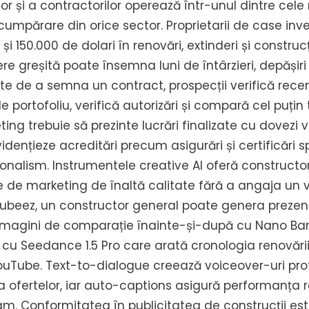
ilor și a contractorilor operează într-unul dintre c
cumpărare din orice sector. Proprietarii de case in
și 150.000 de dolari în renovări, extinderi și construcț
re greșită poate însemna luni de întârzieri, depășiri 
nte de a semna un contract, prospecții verifică recen
 portofoliu, verifică autorizări și compară cel puțin t
ing trebuie să prezinte lucrări finalizate cu dovezi v
idențieze acreditări precum asigurări și certificări s
onalism. Instrumentele creative AI oferă constructo
 de marketing de înaltă calitate fără a angaja un 
 Kubeez, un constructor general poate genera prezen
, imagini de comparație înainte-și-după cu Nano Ban
cu Seedance 1.5 Pro care arată cronologia renovării,
YouTube. Text-to-dialogue creează voiceover-uri pro
 a ofertelor, iar auto-captions asigură performanța
am. Conformitatea în publicitatea de construcții e