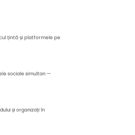
cul țintă și platformele pe
lele sociale simultan —
ului și organizați în