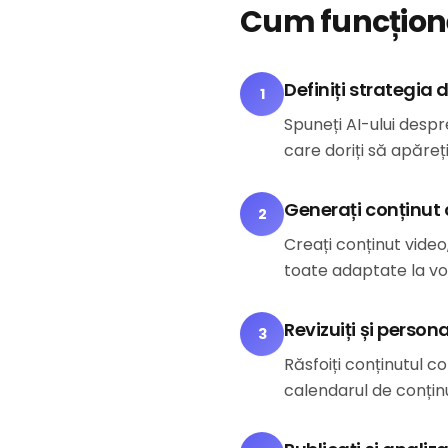
Cum funcțione
Definiți strategia 
1
Spuneți AI-ului despr
care doriți să apăreți
Generați conținut 
2
Creați conținut video
toate adaptate la vo
Revizuiți și persona
3
Răsfoiți conținutul co
calendarul de conțin