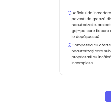
Deficitul de încredere
povești de groază din
neautorizate, proiec
gaj—pe care fiecare c
le depășească
Competiția cu oferte 
neautorizați care su
proprietarii cu încălcă
incomplete