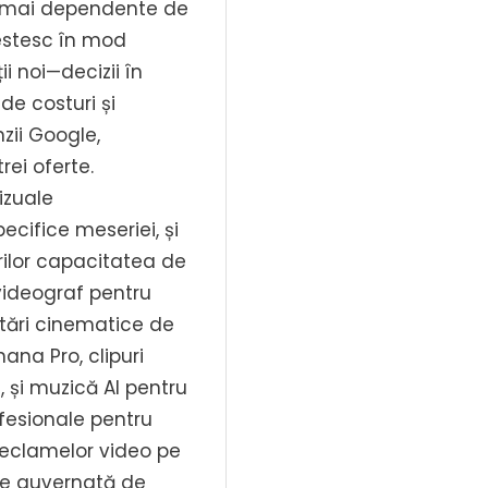
ele mai dependente de
vestesc în mod
ii noi—decizii în
de costuri și
zii Google,
rei oferte.
izuale
pecifice meseriei, și
rilor capacitatea de
videograf pentru
tări cinematice de
ana Pro, clipuri
 și muzică AI pentru
fesionale pentru
 reclamelor video pe
ste guvernată de