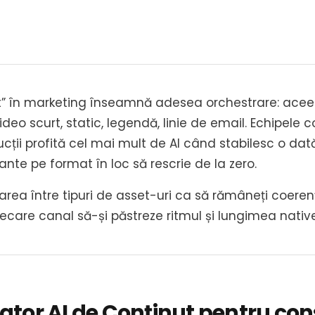
t” în marketing înseamnă adesea orchestrare: acee
eo scurt, static, legendă, linie de email. Echipele co
ții profită cel mai mult de AI când stabilesc o dată
nte pe format în loc să rescrie de la zero.
ea între tipuri de asset-uri ca să rămâneți coerenț
fiecare canal să-și păstreze ritmul și lungimea native
eator AI de Conținut pentru cons