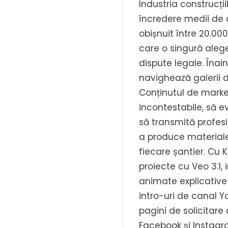
Industria construcți
încredere medii de 
obișnuit între 20.000 
care o singură alege
dispute legale. Înai
navighează galerii de
Conținutul de market
incontestabile, să ev
să transmită profesi
a produce materiale
fiecare șantier. Cu
proiecte cu Veo 3.1
animate explicative 
intro-uri de canal 
pagini de solicitare
Facebook și Instagr