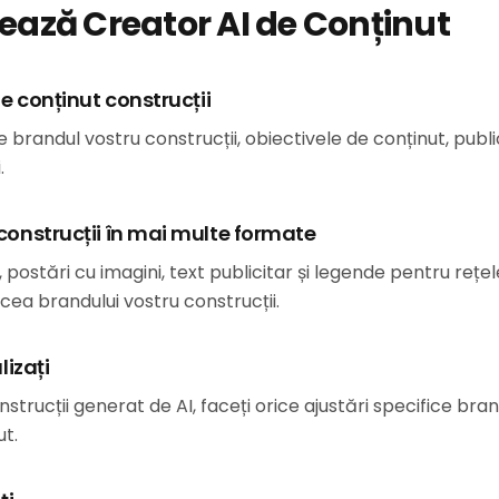
ază Creator AI de Conținut
de conținut construcții
e brandul vostru construcții, obiectivele de conținut, publi
.
construcții în mai multe formate
, postări cu imagini, text publicitar și legende pentru rețe
cea brandului vostru construcții.
lizați
nstrucții generat de AI, faceți orice ajustări specifice brand
ut.