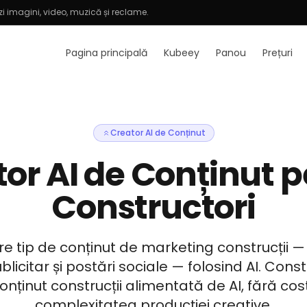
i imagini, video, muzică și reclame.
Pagina principală
Kubeey
Panou
Prețuri
Creator AI de Conținut
or AI de Conținut 
Constructori
re tip de conținut de marketing construcții — 
blicitar și postări sociale — folosind AI. Const
ținut construcții alimentată de AI, fără costu
complexitatea producției creative.