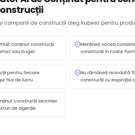
onstrucții
și companii de construcții aleg Kubeez pentru produc
 mult conținut construcții
Mențineți vocea consist
 efort sau buget
construcții în toate for
cții pentru fiecare
Nu rămâneți niciodată fă
ur flux de lucru
construcții cu inspirația
nținut construcții sezonier
sturi de agenție