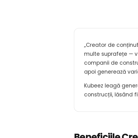
„Creator de conținu
multe suprafețe — vid
companii de construc
apoi generează varia
Kubeez leagă generar
construcții, lăsând 
Beneficiile Cr