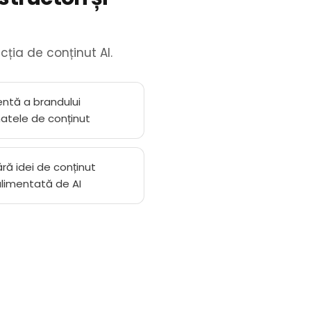
ția de conținut AI.
entă a brandului
matele de conținut
ră idei de conținut
 alimentată de AI