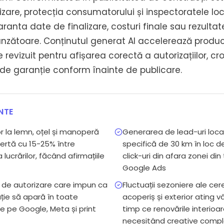
rizare, protecția consumatorului și inspectoratele loc
anta date de finalizare, costuri finale sau rezultat
nzătoare. Conținutul generat AI accelerează producț
 revizuit pentru afișarea corectă a autorizațiilor, cro
j de garanție conform înainte de publicare.
NTE
or la lemn, oțel și manoperă
Generarea de lead-uri local
ertă cu 15-25% între
specifică de 30 km în loc de
lucrărilor, făcând afirmațiile
click-uri din afara zonei di
Google Ads
or de autorizare care impun ca
Fluctuații sezoniere ale cere
ție să apară în toate
acoperiș și exterior ating v
re pe Google, Meta și print
timp ce renovările interioa
necesitând creative complet