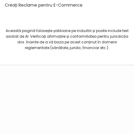
Creați Reclame pentru E-Commerce
Această pagină folosește șabloane pe industrii și poate include text
asistat de AI. Verificați afirmațiile și conformitatea pentru jurisdicția
dvs. înainte de a vă baza pe acest conținut în domenii
reglementate (sănătate, juridic, financiar etc.).