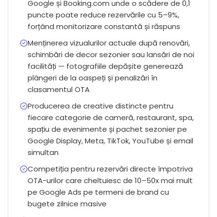
Google și Booking.com unde o scădere de 0,1
puncte poate reduce rezervările cu 5–9%,
forțând monitorizare constantă și răspuns
Menținerea vizualurilor actuale după renovări,
schimbări de decor sezonier sau lansări de noi
facilități — fotografiile depășite generează
plângeri de la oaspeți și penalizări în
clasamentul OTA
Producerea de creative distincte pentru
fiecare categorie de cameră, restaurant, spa,
spațiu de evenimente și pachet sezonier pe
Google Display, Meta, TikTok, YouTube și email
simultan
Competiția pentru rezervări directe împotriva
OTA-urilor care cheltuiesc de 10–50x mai mult
pe Google Ads pe termeni de brand cu
bugete zilnice masive