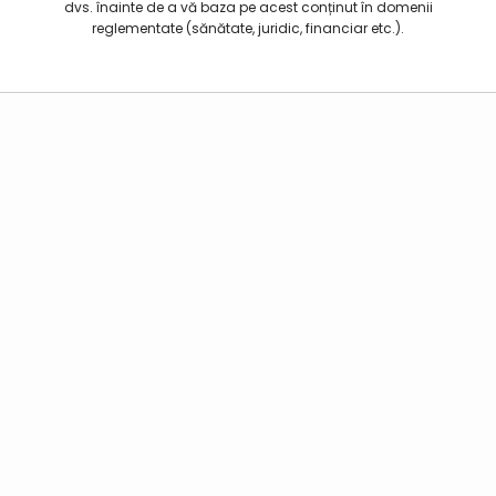
dvs. înainte de a vă baza pe acest conținut în domenii
reglementate (sănătate, juridic, financiar etc.).
Agentul AI Kubeey
Funcții
Cazuri de Utilizare