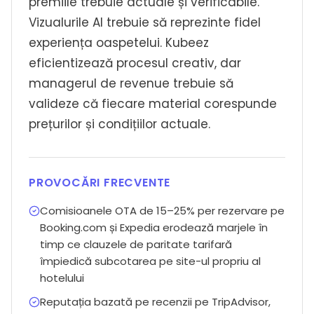
premiile trebuie actuale și verificabile.
Vizualurile AI trebuie să reprezinte fidel
experiența oaspetelui. Kubeez
eficientizează procesul creativ, dar
managerul de revenue trebuie să
valideze că fiecare material corespunde
prețurilor și condițiilor actuale.
PROVOCĂRI FRECVENTE
Comisioanele OTA de 15–25% per rezervare pe
Booking.com și Expedia erodează marjele în
timp ce clauzele de paritate tarifară
împiedică subcotarea pe site-ul propriu al
hotelului
Reputația bazată pe recenzii pe TripAdvisor,