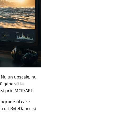
. Nu un upscale, nu
60 generat la
 si prin MCP/API.
 upgrade-ul care
struit ByteDance si