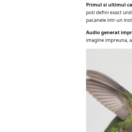
Primul si ultimul c
poti defini exact un
pacanele intr-un inst
Audio generat impre
imagine impreuna, au