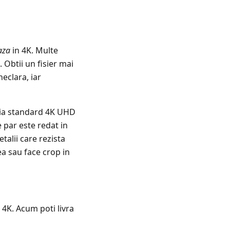
aza
in 4K. Multe
 Obtii un fisier mai
eclara, iar
tia standard 4K UHD
e par este redat in
talii care rezista
ea sau face crop in
 4K. Acum poti livra