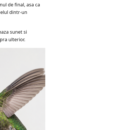
ul de final, asa ca
elul dintr-un
aza sunet si
ra ulterior.