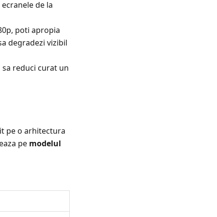
i ecranele de la
80p, poti apropia
a degradezi vizibil
 sa reduci curat un
t pe o arhitectura
uleaza pe
modelul