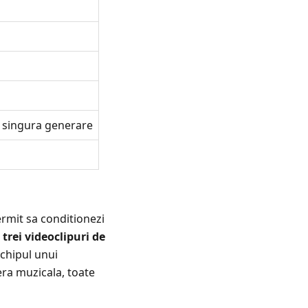
-o singura generare
rmit sa conditionezi
trei videoclipuri de
i chipul unui
era muzicala, toate