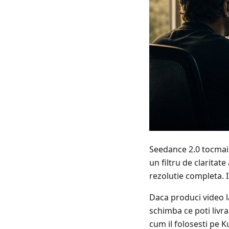
Seedance 2.0 tocmai 
un filtru de claritat
rezolutie completa. I
Daca produci video la
schimba ce poti livr
cum il folosesti pe K