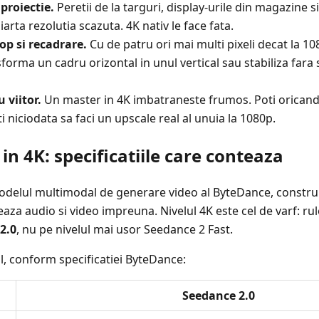
proiectie.
Peretii de la targuri, display-urile din magazine s
arta rezolutia scazuta. 4K nativ le face fata.
op si recadrare.
Cu de patru ori mai multi pixeli decat la 10
forma un cadru orizontal in unul vertical sau stabiliza fara s
 viitor.
Un master in 4K imbatraneste frumos. Poti oricand
ti niciodata sa faci un upscale real al unuia la 1080p.
in 4K: specificatiile care conteaza
delul multimodal de generare video al ByteDance, construi
eaza audio si video impreuna. Nivelul 4K este cel de varf: r
2.0
, nu pe nivelul mai usor Seedance 2 Fast.
l, conform specificatiei ByteDance:
Seedance 2.0