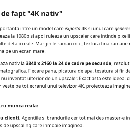
de fapt "4K nativ"
mportanta intre un model care
exporta
4K si unul care
genere
eaza la 1080p si apoi ruleaza un upscaler care intinde pixelii.
te detalii reale. Marginile raman moi, textura fina ramane n
ama pe un ecran mare.
aza nativ la
3840 x 2160 la 24 de cadre pe secunda
, rezolu
matografica. Fiecare pana, picatura de apa, tesatura si fir d
u inventat ulterior de un upscaler. Exact asta este ideea: de
riveste pe tot ecranul unui televizor 4K, proiecteaza imagin
tru munca reala:
u clienti.
Agentiile si brandurile cer tot mai des master-e in
as de upscaling care inmoaie imaginea.