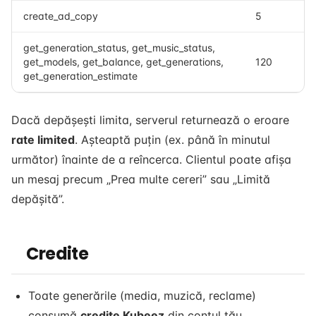
create_ad_copy
5
get_generation_status, get_music_status,
get_models, get_balance, get_generations,
120
get_generation_estimate
Dacă depășești limita, serverul returnează o eroare
rate limited
. Așteaptă puțin (ex. până în minutul
următor) înainte de a reîncerca. Clientul poate afișa
un mesaj precum „Prea multe cereri” sau „Limită
depășită”.
Credite
Toate generările (media, muzică, reclame)
consumă
credite Kubeez
din contul tău.