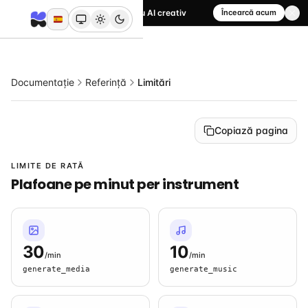
Cunoaște Kubeey, agentul tău AI creativ
Încearcă acum
Documentație
Referință
Limitări
Copiază pagina
LIMITE DE RATĂ
Plafoane pe minut per instrument
30
10
/min
/min
generate_media
generate_music