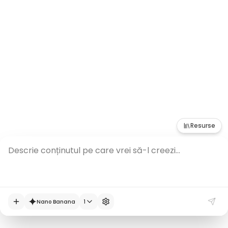
filme.
Înregistrează-te și încearcă gratuit
Resurse
Descrie conținutul pe care vrei să-l creezi...
Nano Banana
1