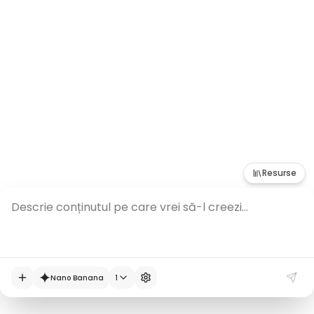
filme.
Înregistrează-te și încearcă gratuit
Resurse
Descrie conținutul pe care vrei să-l creezi...
Nano Banana
1